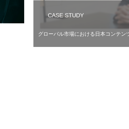
第二回 CJPFワークショップ ～「
力・ストーリーを言語化し、地域内外
考える～