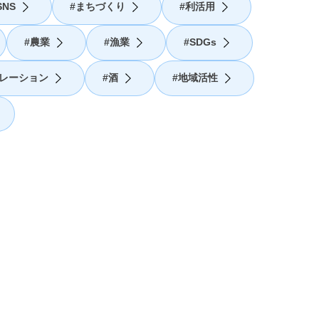
NS
まちづくり
利活用
農業
漁業
SDGs
レーション
酒
地域活性