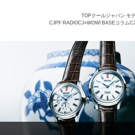
TOP
クールジャパン モ
CJPF RADIO
CJ×WOW! BASE
コラム
C