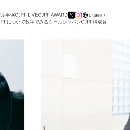
デル事例
CJPF LIVE
CJPF AWARD
English
JPFについて
数字でみるクールジャパン
CJPF構成員