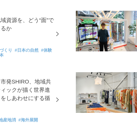
域資源を、どう“面”で
えるか
ちづくり
#日本の自然
#体験
本
市発SHIRO、地域共
ティックが描く世界進
中をしあわせにする循
#地産地消
#海外展開