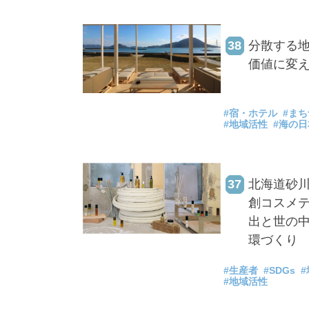
38
分散する地
価値に変
#宿・ホテル
#ま
#地域活性
#海の日
37
北海道砂川
創コスメ
出と世の
環づくり
#生産者
#SDGs
#地域活性