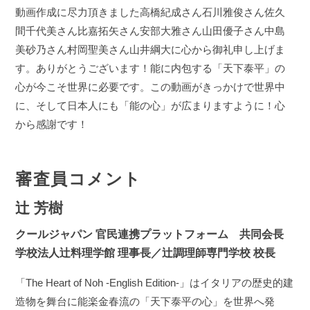
動画作成に尽力頂きました高橋紀成さん石川雅俊さん佐久
間千代美さん比嘉拓矢さん安部大雅さん山田優子さん中島
美砂乃さん村岡聖美さん山井綱大に心から御礼申し上げま
す。ありがとうございます！能に内包する「天下泰平」の
心が今こそ世界に必要です。この動画がきっかけで世界中
に、そして日本人にも「能の心」が広まりますように！心
から感謝です！
審査員コメント
辻 芳樹
クールジャパン 官民連携プラットフォーム 共同会長
学校法人辻料理学館 理事長／辻調理師専門学校 校長
「The Heart of Noh -English Edition-」はイタリアの歴史的建
造物を舞台に能楽金春流の「天下泰平の心」を世界へ発