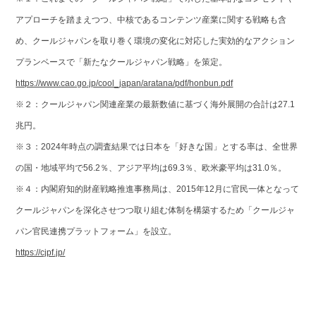
アプローチを踏まえつつ、中核であるコンテンツ産業に関する戦略も含
め、クールジャパンを取り巻く環境の変化に対応した実効的なアクション
プランベースで「新たなクールジャパン戦略」を策定。
https://www.cao.go.jp/cool_japan/aratana/pdf/honbun.pdf
※２：クールジャパン関連産業の最新数値に基づく海外展開の合計は27.1
兆円。
※３：2024年時点の調査結果では日本を「好きな国」とする率は、全世界
の国・地域平均で56.2％、アジア平均は69.3％、欧米豪平均は31.0％。
※４：内閣府知的財産戦略推進事務局は、2015年12月に官民一体となって
クールジャパンを深化させつつ取り組む体制を構築するため「クールジャ
パン官民連携プラットフォーム」を設立。
https://cjpf.jp/