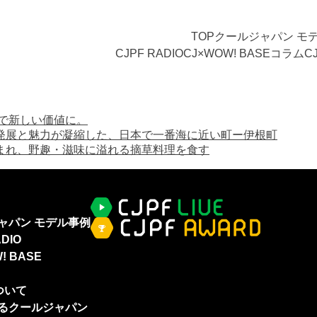
TOP
クールジャパン モ
CJPF RADIO
CJ×WOW! BASE
コラム
C
で新しい価値に。
発展と魅力が凝縮した、日本で一番海に近い町ー伊根町
まれ、野趣・滋味に溢れる摘草料理を食す
ャパン モデル事例
ADIO
! BASE
ついて
るクールジャパン