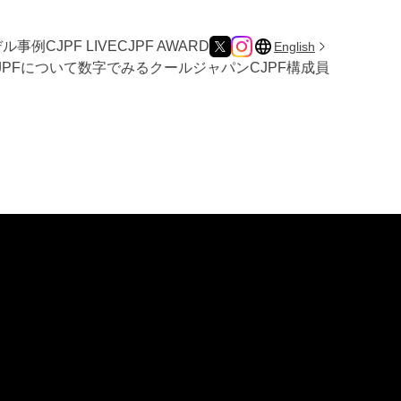
デル事例
CJPF LIVE
CJPF AWARD
English
JPFについて
数字でみるクールジャパン
CJPF構成員