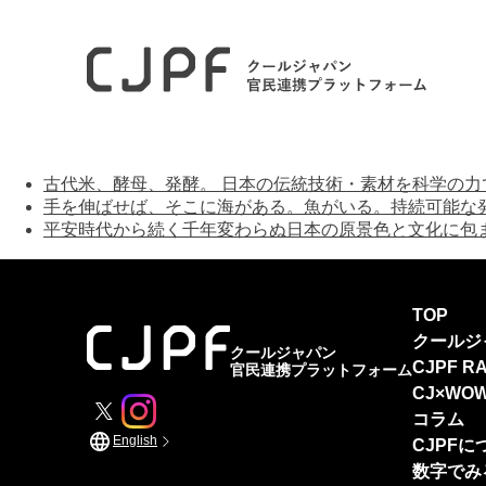
ホーム
アーカイブ
古代米、酵母、発酵。 日本の伝統技術・素材を科学の力
手を伸ばせば、そこに海がある。魚がいる。持続可能な
平安時代から続く千年変わらぬ日本の原景色と文化に包
TOP
クールジ
クールジャパン
CJPF R
官民連携プラットフォーム
CJ×WOW
コラム
English
CJPFに
数字でみ