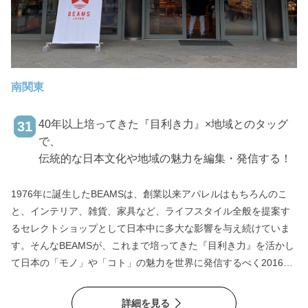
南関東
40年以上培ってきた『目利き力』×地域とのタッグ
31
で、
伝統的な日本文化や地域の魅力を編集・発信する！
1976年に誕生したBEAMSは、創業以来アパレルはもちろんのこ
と、インテリア、雑貨、家具など、ライフスタイル全般を提案す
るセレクトショップとして日本中に多大な影響を与え続けていま
す。そんなBEAMSが、これまで培ってきた『目利き力』を活かし
て日本の「モノ」や「コト」の魅力を世界に発信するべく2016年
にスタートしたのがBEAMS JAPAN。そしてBEAMS JAPANから発
展し、国内の名所・景勝地など魅力ある地域で、地元事業者とタ
詳細を見る