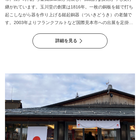
継がれています。玉川堂の創業は1816年。一枚の銅板を鎚で打ち
起こしながら器を作り上げる鎚起銅器（ついきどうき）の老舗で
す。2003年よりフランクフルトなど国際見本市への出展を足掛か
りに、海外展開を開始、LVMHグループのシャンパーニュ メゾン
「KRUG（クリュッグ）」とコラボしたワインクーラーは世界か
詳細を見る
ら大きな注目を集めました。現在、売上の90％が直営店、その
50％は訪日外国人（インバウンド）による購入と、国内外の多く
のお客様を魅了しています。伝統技術を守るために改革を続ける
玉川堂の取り組みは、既成概念にとらわれず、自分たちの信じた
道を進む覚悟が貫かれていました。