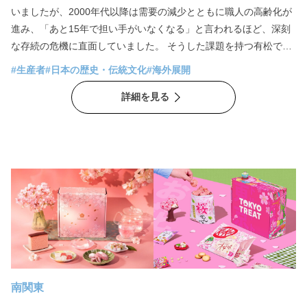
いましたが、2000年代以降は需要の減少とともに職人の高齢化が
進み、「あと15年で担い手がいなくなる」と言われるほど、深刻
な存続の危機に直面していました。 そうした課題を持つ有松で生
まれ育ち、四代続く絞りの家業を背景に持つのが、テキスタイル
#生産者
#日本の歴史・伝統文化
#海外展開
ブランド『suzusan （スズサン）』CEO 兼クリエイティブ・ディ
詳細を見る
レクターの村瀬弘行さんです。 家業は分業制の一工程を担う小規
模な職人仕事で、村瀬さん自身も幼い頃から、町が静かに衰退し
ていく様子を日常として見てきました。一方で、本人は家業を継
ぐことを前提とせず、イギリス、ドイツのアートスクールでファ
インアートを学びました。 その後、最初にドイツで法人を立ち上
げたsuzusanは、「手でつくること」「有松でつくること」を変
えないという明確な方針のもと、創業当初から海外市場を見据え
たブランド運営を展開。現在ではヨーロッパやアメリカを中心に
世界約120店舗と取引を行い、売上の約8割を海外が占めるまでに
成長しています。 その結果、有松のものづくりの現場には20～30
代の若い世代が集まり始めています。
南関東