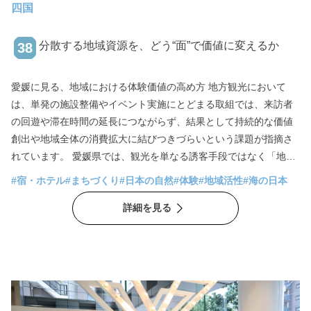
四国
分散する地域資源を、どう“面”で価値に変えるか
38
愛媛に見る、地域における体験価値の高め方 地方観光において
は、単発の施設整備やイベント実施にとどまる取組では、来訪者
の回遊や滞在時間の延長につながらず、結果として持続的な価値
創出や地域全体の消費拡大に結びつきづらいという課題が指摘さ
れています。 愛媛県では、観光を単なる誘客手段ではなく「地域
全体の価値を再設計する手段」として捉え、エリア単位での回遊
#宿・ホテル
#まちづくり
#日本の自然
#体験
#地域活性
#海の日本
性や滞在価値の向上を意識した先進的な取り組みが複数生まれて
詳細を見る
います。 本稿では、大洲市、道後温泉、しまなみ海道、大三島の
4事例から複数の資源やエリアを有機的に結びつけ、地域全体とし
ての体験価値を設計するそれぞれのアプローチをお届けします。