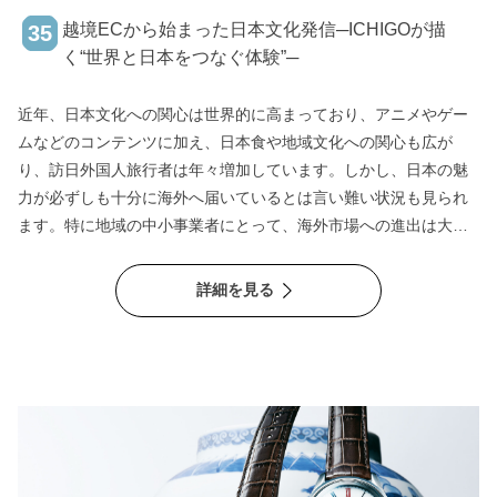
越境ECから始まった日本文化発信─ICHIGOが描
35
く“世界と日本をつなぐ体験”─
近年、日本文化への関心は世界的に高まっており、アニメやゲー
ムなどのコンテンツに加え、日本食や地域文化への関心も広が
り、訪日外国人旅行者は年々増加しています。しかし、日本の魅
力が必ずしも十分に海外へ届いているとは言い難い状況も見られ
ます。特に地域の中小事業者にとって、海外市場への進出は大き
なハードルがあります。販路の確保やマーケティング、言語対応
などの課題があり、「海外に売りたいが方法が分からない」とい
詳細を見る
う声も多いです。 こうした状況の中、2015年から日本のお菓子を
中心とした食文化を海外へ届ける事業を展開しているのが株式会
社ICHIGOです。同社は、日本のお菓子を詰め合わせて海外へ届け
るサブスクリプションサービスを展開し、現在では世界180以上の
国・地域に商品を発送しており、ユーザーの8割程度が欧米のエリ
アとなっています。 同社の特徴は、日本の商品を単に販売するの
ではなく、「文化体験」として届けている点にあります。本記事