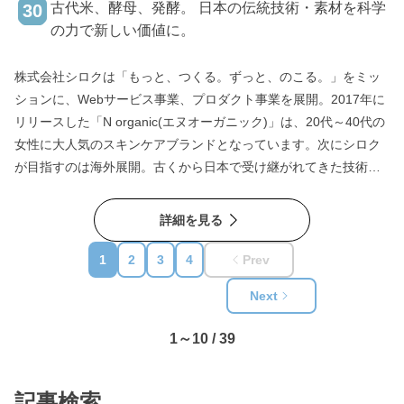
古代米、酵母、発酵。 日本の伝統技術・素材を科学
30
の力で新しい価値に。
株式会社シロクは「もっと、つくる。ずっと、のこる。」をミッ
ションに、Webサービス事業、プロダクト事業を展開。2017年に
リリースした「N organic(エヌオーガニック)」は、20代～40代の
女性に大人気のスキンケアブランドとなっています。次にシロク
が目指すのは海外展開。古くから日本で受け継がれてきた技術、
文化を世界へ発信したい、長く愛されるブランドを作りたいと考
え、着目したのが「発酵」。原料探しからスタートし4年の歳月を
詳細を見る
かけて2023年10月にリリースしたのが「FAS(ファス)」。発酵
Fermentationと科学Scienceと名付けられた発酵エイジングケアブ
1
2
3
4
Prev
ランドです。シロクの想いと情熱がつないだ各領域のプロフェッ
Next
ショナルとの出会いで作り上げられた「FAS」。リリースから1
年、フラッグシップ「京都東山店」の2割はインバウンドのお客
1～10 / 39
様。作り手の想いは確実に世界へ届きはじめています。
記事検索