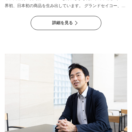
界初、日本初の商品を生み出しています。 グランドセイコー、キ
ングセイコー、プロスペックス、アストロン、５スポーツ、ルキ
アなどのブランドを展開する中で、近年、日本だけでなく海外か
詳細を見る
らも注目と称賛を集めるブランドがあります。それは、フランス
語で予感や予兆の意味を持つ“プレザージュ（PRESAGE）”。セイ
コーの長い歴史と日本の美意識を融合することにより、豊かな時
を愉しんでほしいという『多くの人たちの想い』が込められた、
機械式腕時計ブランドです。日本のモノづくりの歴史、伝統、英
知が集結したプレザージュの誕生から現在まで、背景に流れるリ
アルなストーリーをお届けします。