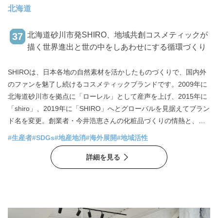
北海道
北海道砂川市発SHIRO、地域共創コスメティックが
37
描く世界進出と世の中をしあわせにする循環づくり
SHIROは、日本各地の自然素材を活かしたものづくりで、国内外
のファンを魅了し続けるコスメティックブランドです。2009年に
北海道砂川市を拠点に「ローレル」として産声を上げ、2015年に
「shiro」、2019年に「SHIRO」へとグローバルを見据えてブラン
ド名を変更。創業者・今井浩恵さんの化粧品づくりの情熱と、リ
クルート出身で2014年に入社した代表取締役社長・福永敬弘さん
#生産者
#SDGs
#地産地消
#海外展開
#地域活性
のマネジメントという絶妙の両輪でイギリス、台湾、韓国への展
詳細を見る
開を経て、今、彼らが見据えるのは、ブランドの本質を伝える地
域共創とローカライズによるグローバル化です。