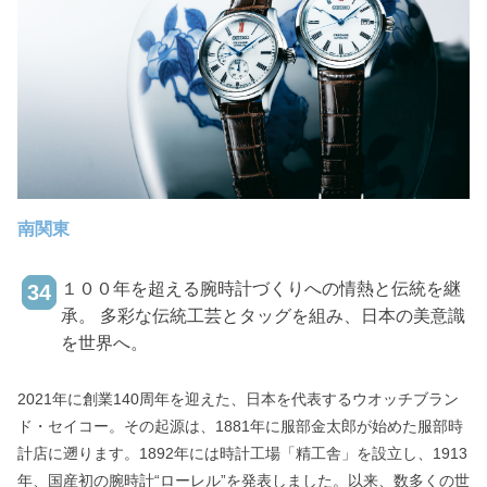
では、同社の代表取締役CEO近本あゆみ氏へのインタビューをも
とに、日本文化を世界へ届けるビジネスモデルとその背景、さら
なる挑戦の始まりのストーリーをお届けします。
南関東
１００年を超える腕時計づくりへの情熱と伝統を継
34
承。 多彩な伝統工芸とタッグを組み、日本の美意識
を世界へ。
2021年に創業140周年を迎えた、日本を代表するウオッチブラン
ド・セイコー。その起源は、1881年に服部金太郎が始めた服部時
計店に遡ります。1892年には時計工場「精工舎」を設立し、1913
年、国産初の腕時計“ローレル”を発表しました。以来、数多くの世