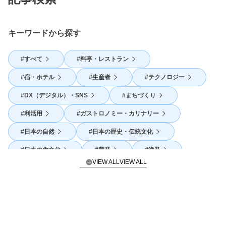
キーワードから探す
すべて
料亭・レストラン
宿・ホテル
生産者
テクノロジー
DX（デジタル）・SNS
まちづくり
利活用
ガストロノミー・カリナリー
日本の自然
日本の歴史・伝統文化
日本の食文化
農業
漁業
VIEW ALL
SDGs
地産地消
外国人活躍
体験
海外展開
発酵
官民連携・コラボレーション
酒
地域活性
スピリチュアリティ