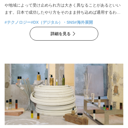
や地域によって受け止められ方は大きく異なることがあるといい
ます。日本で成功したやり方をそのまま持ち込めば通用するわけ
ではありません。では、世界市場をどう捉え、ファンとの関係を
#テクノロジー
#DX（デジタル）・SNS
#海外展開
どう築いていけばよいのでしょうか。 日本を代表するIPコンテン
詳細を見る
ツをグローバルに展開企業するバンダイナムコグループの株式会
社バンダイ執行役員の手塚晃司氏に、データ活用、海外展開、フ
ァンや人材といった観点でお話をうかがいました。