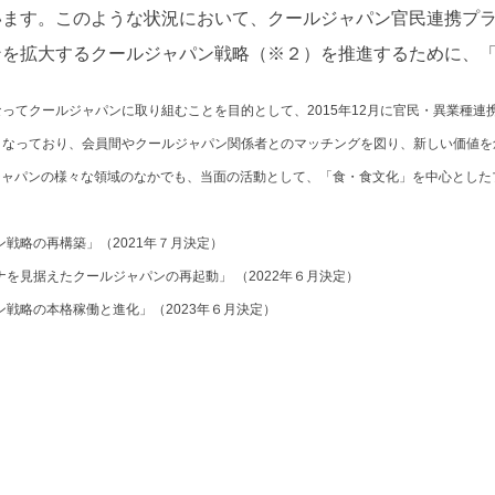
ます。このような状況において、クールジャパン官⺠連携プラ
を拡⼤するクールジャパン戦略（※２）を推進するために、「CJ
ってクールジャパンに取り組むことを目的として、2015年12月に官民・異業種
となっており、会員間やクールジャパン関係者とのマッチングを図り、新しい価値を
ルジャパンの様々な領域のなかでも、当面の活動として、「食・食文化」を中心とし
ン戦略の再構築」（2021年７月決定）
ナを見据えたクールジャパンの再起動」 （2022年６月決定）
ン戦略の本格稼働と進化」（2023年６月決定）