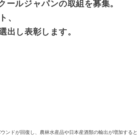
クールジャパンの取組を募集。
ト、
選出し表彰します。
バウンドが回復し、農林⽔産品や⽇本産酒類の輸出が増加する