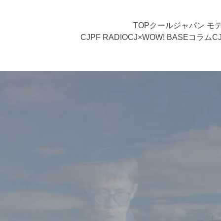
TOP
クールジャパン モ
CJPF RADIO
CJ×WOW! BASE
コラム
C