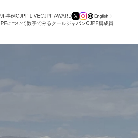
デル事例
CJPF LIVE
CJPF AWARD
English
JPFについて
数字でみるクールジャパン
CJPF構成員