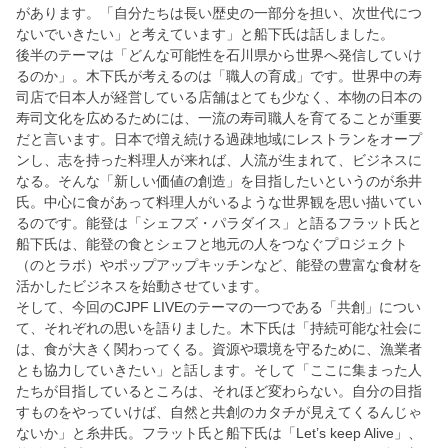
があります。「自分たちは長い歴史の一部分を担い、次世代につ
ないでいきたい」と考えています」と船下氏は話しました。
後半のテーマは「どんな可能性を石川県から世界へ発信していけ
るのか」。木下氏が考えるのは「職人の育成」です。世界中の寿
司店で日本人が経営している店舗はとても少なく、本物の日本の
寿司文化を広めるためには、一流の寿司職人を育てることが重要
だと言います。日本で増え続ける過疎地域にレストランをオープ
ンし、志を持った料理人が来れば、人流が生まれて、ビジネスに
なる。そんな「新しい価値の創造」を目指したいというのが糸井
氏。中心に食があって料理人がいるような世界観を思い描いてい
るのです。能登は「シェフズ・パラダイス」と語るフラット氏と
船下氏は、能登の食とシェフと地元の人をつなぐプロジェクト
（のとラボ）やポップアップキッチンなど、能登の豊富な食材を
活かしたビジネスを始動させています。
そして、今回のCJPF LIVEのテーマの一つである「共創」につい
て、それぞれの思いを語りました。木下氏は「持続可能な社会に
は、食が大きく関わってくる。資源や環境を守るために、漁業者
とも協力していきたい」と話します。そして「ここに集まった人
たちが目指しているところは、それほど変わらない。自分の目指
すものをやっていけば、自然と共創のカタチが見えてくるんじゃ
ないか」と糸井氏。フラット氏と船下氏は「Let’s keep Alive」、