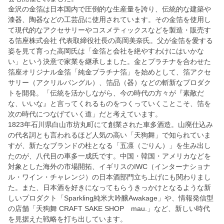
金沢の金箔は日本国内で圧倒的な生産量を誇り、伝統的な建築や
漆器、陶器などの工芸品に使用されています。その金箔を使用し
て現代的なアクセサリーやコスメティックスなどを製造・販売す
る箔座株式会社 代表取締役社長の高岡美奈氏。父が金箔を愛する
姿を見て育った高岡氏は「金箔と会社を絶やすわけにはいかな
い」という決意で家業を継承しました。金とプラチナを合わせた
箔座オリジナル金箔「純金プラチナ箔」を始めとして、箔アクセ
サリー（アクリルバングル）、箔品（器）などの斬新なプロダク
トを開発。「伝統を活かしながら、今の時代の方々が『素敵だ
な、いいな』と言ってくれるものをつくっていくことこそ、箔を
次の時代につなげていく道」だと考えています。
1823年石川県白山市坊丸町にて創業された車多酒造。山廃仕込み
の代名詞とも言われるほど人気の高い「天狗舞」で知られていま
すが、新たなブランドの柱となる「五凛（ごりん）」を生み出し
たのが、八代目の車多一成氏です。中国・韓国・アメリカなどを
対象とした海外の市場開拓、イギリスのIWC（インターナショナ
ル・ワイン・チャレンジ）の日本酒部門立ち上げにも関わりまし
た。また、日本酒を好きになってもらうきっかけとなるような新
しいプロダクト「Sparkling純米大吟醸Awakage」や、情報発信型
の店舗「天狗舞 CRAFT SAKE SHOP mau.」など、新しい時代
を見据えた戦略を打ち出しています。