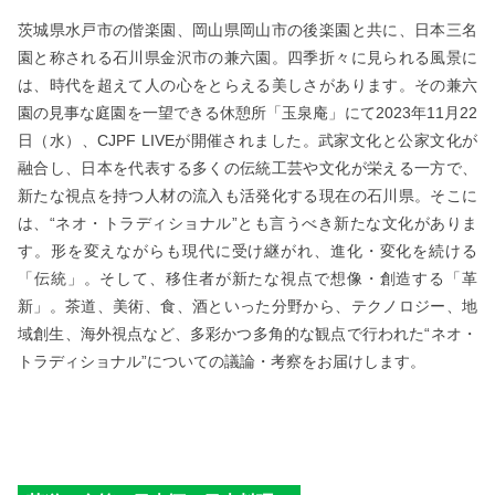
茨城県水戸市の偕楽園、岡山県岡山市の後楽園と共に、日本三名
園と称される石川県金沢市の兼六園。四季折々に見られる風景に
は、時代を超えて人の心をとらえる美しさがあります。その兼六
園の見事な庭園を一望できる休憩所「玉泉庵」にて2023年11月22
日（水）、CJPF LIVEが開催されました。武家文化と公家文化が
融合し、日本を代表する多くの伝統工芸や文化が栄える一方で、
新たな視点を持つ人材の流入も活発化する現在の石川県。そこに
は、“ネオ・トラディショナル”とも言うべき新たな文化がありま
す。形を変えながらも現代に受け継がれ、進化・変化を続ける
「伝統」。そして、移住者が新たな視点で想像・創造する「革
新」。茶道、美術、食、酒といった分野から、テクノロジー、地
域創生、海外視点など、多彩かつ多角的な観点で行われた“ネオ・
トラディショナル”についての議論・考察をお届けします。