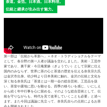
茶道。金箔。日本酒。日本料理。
伝統と継承が生み出す魅力。
第一部は「伝統から革新へ」＝ネオ・トラディショナルをテーマ
として、各分野の第一人者が議論を交わしました。美術・工芸作
家であり、裏千家・今日庵業躰（ぎょうてい）として宗家に仕え
国内のみならず、世界に茶の心と茶道の歴史を伝える奈良宗久氏
は金沢市出身。幼少時より日本美術に触れ、金沢の伝統と文化を
深く知る奈良氏は「茶道とは一期一会の総合芸術。工芸品を扱
い、茶室や露地に思いを馳せる。四季の移ろいを感じ、いにしえ
から続く年中行事を心に留める。そのような総合芸術として、伝
統を守りながらも、時代を見て改革していくことも必要」と述べ
ます。また今回は議論に先立って、奈良氏自らの点前によるお茶
会も開催されました。