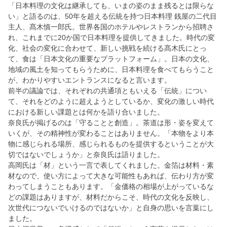
「日本料理の文化は継承しても、いまの姿のまま残るとは限らな
い」と語るのは、50年を超える伝統を持つ日本料理 銭屋の二代目
主人、髙木慎一郎氏。世界各国のホテルやレストランから招聘さ
れ、これまでに20か国で日本料理を提供してきました。時代の変
化、社会の変化に合わせて、新しい挑戦を続ける髙木氏にとっ
て、食は「日本文化の重要なプラットフォーム」。日本の文化、
地域の風土を知ってもらうために、日本料理を食べてもらうこと
が、わかりやすいエントランスになると言います。
前半の議論では、それぞれの共通項ともいえる「伝統」につい
て、それをどのように超えようとしているか、変化の激しい時代
における新しい課題とは何かを語り合いました。
奈良氏が掲げるのは「守ることと創造」。茶道は形・姿を変えて
いくが、その精神性が変わることはありません。「本物をより本
物に感じられる場所、感じられるものを提供するということが大
切ではないでしょうか」と奈良氏は語りました。
高岡氏は「材」という一言で表してくれました。金箔は材料・素
材なので、使い方によって大きな可能性もあれば、伝わり方が変
わってしまうこともあります。「金価格の相場が上がっているな
どの課題はありますが、材料だからこそ、時代の文化を反映し、
次世代につないでいけるのではないか」と自身の思いを言葉にし
ました。