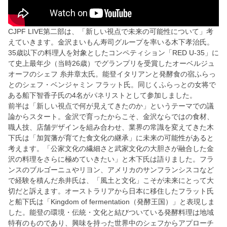
CJPF LIVE第二部は、「新しい視点で未来の可能性について」考
えていきます。金沢まいもん寿司グループを率いる木下孝治氏。
35歳以下の料理人を対象としたコンペティション「RED U-35」に
て史上最年少（当時26歳）でグランプリを受賞したオーベルジュ
オーフのシェフ 糸井章太氏。能登イタリアンと発酵食の宿ふらっ
とのシェフ・ベンジャミン フラット氏。同じくふらっとの女将で
ある船下智香子氏の4名がパネリストとして参加しました。
前半は「新しい視点で何が見えてきたのか」というテーマでの議
論からスタート。金沢で育ったからこそ、金沢ならではの食材、
職人技、店舗デザインを組み合わせ、業界の常識を変えてきた木
下氏は「加賀藩が育てた食文化の継承」に未来の可能性があると
考えます。「公家文化の繊細さと武家文化の大胆さが融合した金
沢の料理をさらに極めていきたい」と木下氏は語りました。フラ
ンスのブルゴーニュやリヨン、アメリカのサンフランシスコなど
で経験を積んだ糸井氏は、「風土と文化」こそが未来にとって大
切だと訴えます。オーストラリアから日本に移住したフラット氏
と船下氏は「Kingdom of fermentation（発酵王国）」と表現しま
した。能登の環境・伝統・文化と結びついている発酵料理は地域
特有のものであり、興味を持った世界中のシェフからアプローチ