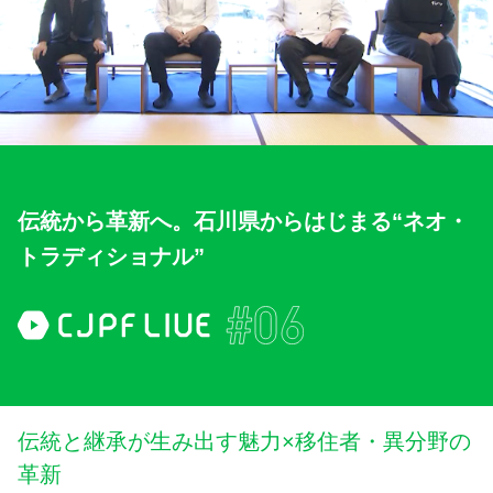
伝統から革新へ。石川県からはじまる“ネオ・
トラディショナル”
伝統と継承が生み出す魅力×移住者・異分野の
革新