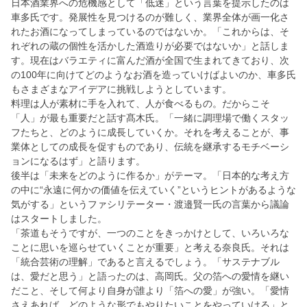
日本酒業界への危機感として「低迷」という言葉を提示したのは
車多氏です。発展性を見つけるのが難しく、業界全体が画一化さ
れたお酒になってしまっているのではないか。「これからは、そ
れぞれの蔵の個性を活かした酒造りが必要ではないか」と話しま
す。現在はバラエティに富んだ酒が全国で生まれてきており、次
の100年に向けてどのようなお酒を造っていけばよいのか、車多氏
もさまざまなアイデアに挑戦しようとしています。
料理は人が素材に手を入れて、人が食べるもの。だからこそ
「人」が最も重要だと話す髙木氏。「一緒に調理場で働くスタッ
フたちと、どのように成長していくか。それを考えることが、事
業体としての成長を促すものであり、伝統を継承するモチベーシ
ョンになるはず」と語ります。
後半は「未来をどのように作るか」がテーマ。「日本的な考え方
の中に“永遠に何かの価値を伝えていく”というヒントがあるような
気がする」というファシリテーター・渡邉賢一氏の言葉から議論
はスタートしました。
「茶道もそうですが、一つのことをきっかけとして、いろいろな
ことに思いを巡らせていくことが重要」と考える奈良氏。それは
「統合芸術の理解」であると言えるでしょう。「サステナブル
は、愛だと思う」と語ったのは、高岡氏。父の箔への愛情を継い
だこと、そして何より自身が誰より「箔への愛」が強い。「愛情
さえあれば、どのような形でもやりたいことをやっていける」と