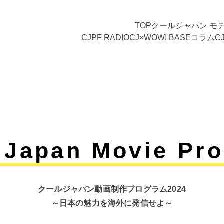
TOP
クールジャパン モ
CJPF RADIO
CJ×WOW! BASE
コラム
C
留米絣
 Japan Movie Pr
クールジャパン動画制作プログラム2024
～日本の魅力を海外に発信せよ～