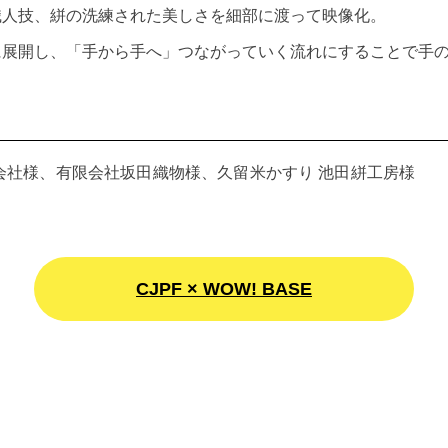
人技、絣の洗練された美しさを細部に渡って映像化。​
に展開し、「手から手へ」つながっていく流れにすることで手
会社​様、有限会社坂田織物​​​様、久留⽶かすり 池田絣工房​​​様
CJPF × WOW! BASE