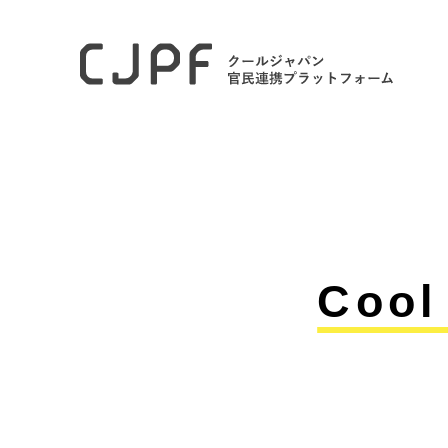
ホーム
WOW! BASE
WOW! BASE2024
福岡1班_久
Cool