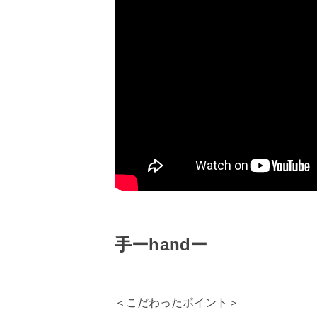
手ーhandー​​
＜こだわったポイント＞