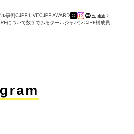
デル事例
CJPF LIVE
CJPF AWARD
English
JPFについて
数字でみるクールジャパン
CJPF構成員
ogram