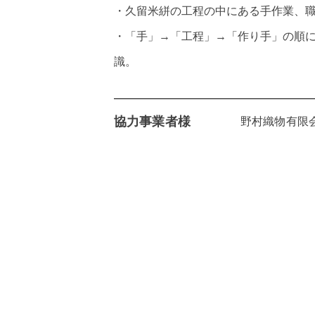
・久留米絣の工程の中にある手作業、職
・「手」→「工程」→「作り手」の順
識。​
協力事業者様
野村織物​​有限