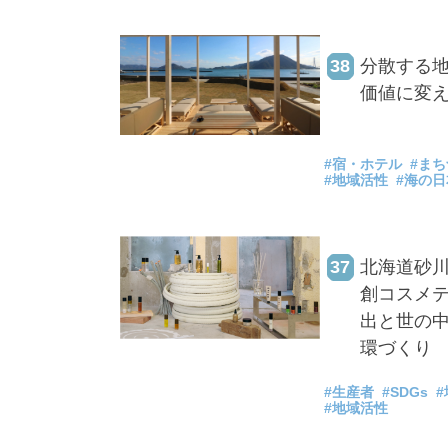
38
分散する地
価値に変
#宿・ホテル
#ま
#地域活性
#海の日
37
北海道砂川
創コスメ
出と世の
環づくり
#生産者
#SDGs
#地域活性