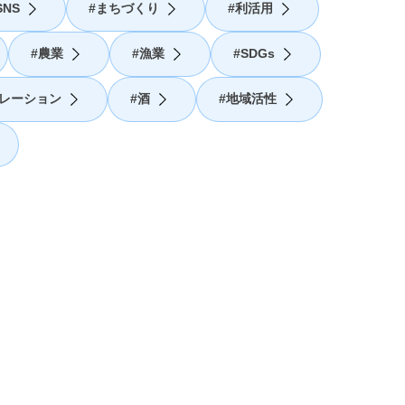
NS
まちづくり
利活用
農業
漁業
SDGs
レーション
酒
地域活性