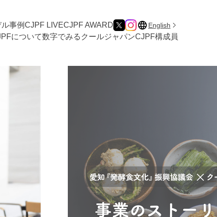
デル事例
CJPF LIVE
CJPF AWARD
English
JPFについて
数字でみるクールジャパン
CJPF構成員