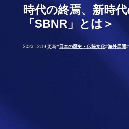
時代の終焉、新時代の
「SBNR」とは＞
2023.12.19 更新
#
日本の歴史・伝統文化
#
海外展開
#