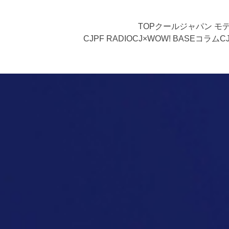
TOP
クールジャパン モ
CJPF RADIO
CJ×WOW! BASE
コラム
C
＜21世紀の意識革命 :「SBNR」とは＞