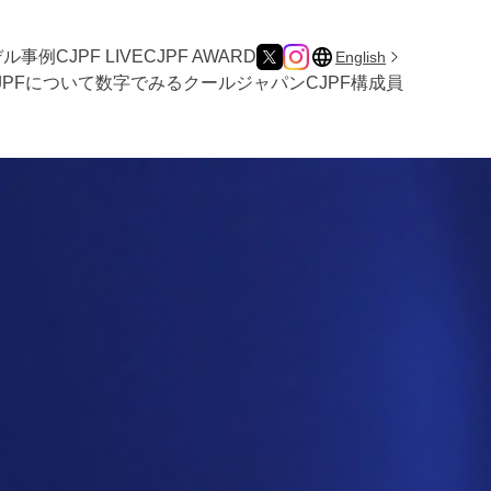
デル事例
CJPF LIVE
CJPF AWARD
English
JPFについて
数字でみるクールジャパン
CJPF構成員