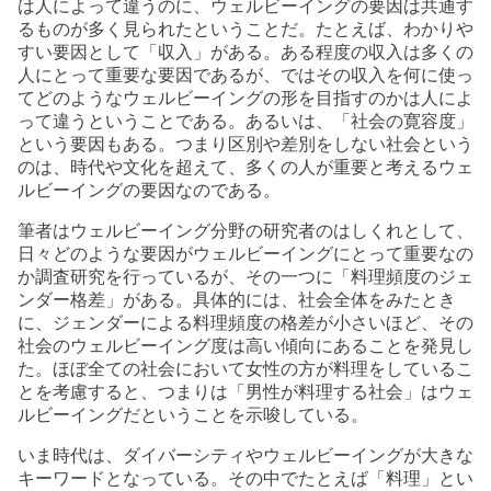
は人によって違うのに、ウェルビーイングの要因は共通す
るものが多く見られたということだ。たとえば、わかりや
すい要因として「収入」がある。ある程度の収入は多くの
人にとって重要な要因であるが、ではその収入を何に使っ
てどのようなウェルビーイングの形を目指すのかは人によ
って違うということである。あるいは、「社会の寛容度」
という要因もある。つまり区別や差別をしない社会という
のは、時代や文化を超えて、多くの人が重要と考えるウェ
ルビーイングの要因なのである。
筆者はウェルビーイング分野の研究者のはしくれとして、
日々どのような要因がウェルビーイングにとって重要なの
か調査研究を行っているが、その一つに「料理頻度のジェ
ンダー格差」がある。具体的には、社会全体をみたとき
に、ジェンダーによる料理頻度の格差が小さいほど、その
社会のウェルビーイング度は高い傾向にあることを発見し
た。ほぼ全ての社会において女性の方が料理をしているこ
とを考慮すると、つまりは「男性が料理する社会」はウェ
ルビーイングだということを示唆している。
いま時代は、ダイバーシティやウェルビーイングが大きな
キーワードとなっている。その中でたとえば「料理」とい