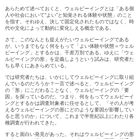
あらためて述べておくと、ウェルビーイングとは「ある個
人や社会において“よい”と知覚される体験や状態」のこと
を指す。それゆえ、決して固定化されたものではなく、時
代や文化によって動的に変化しえる概念である。
さて、このなんとも捉えがたいウェルビーイングである
が、いうまでもなく何をもって「よい体験や状態＝ウェル
ビーイング」とするかは、千差万別である。ゆえに「ウェ
ルビーイングの形」を定義しようという試みは、研究者た
ちも早くにあきらめている。
では研究者たちは、いかにしてウェルビーイングに取り組
んでいるのだろうか？一言で述べると、ウェルビーイング
の「形」にこだわることなく、ウェルビーイングの「要
因」を探っているのだ。つまり、何をもってウェルビーイ
ングとするかは調査対象者に任せるとして、「その人が考
えるウェルビーイングの形にどのような要因が影響してい
ると思うのか」について、これまで半世紀以上にわたり各
種調査が行われてきた。
すると面白い発見があった。それはウェルビーイングの形