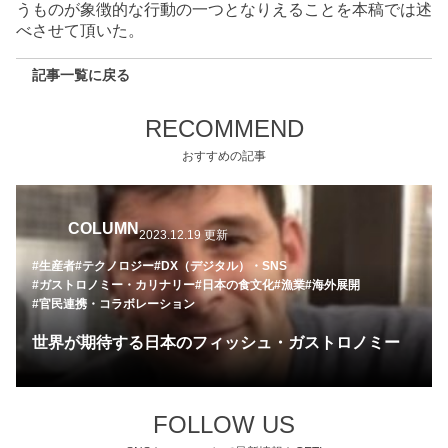
うものが象徴的な行動の一つとなりえることを本稿では述
べさせて頂いた。
記事一覧に戻る
RECOMMEND
おすすめの記事
COLUMN
2023.12.19 更新
#生産者
#テクノロジー
#DX（デジタル）・SNS
#ガストロノミー・カリナリー
#日本の食文化
#漁業
#海外展開
#官民連携・コラボレーション
世界が期待する日本のフィッシュ・ガストロノミー
FOLLOW US