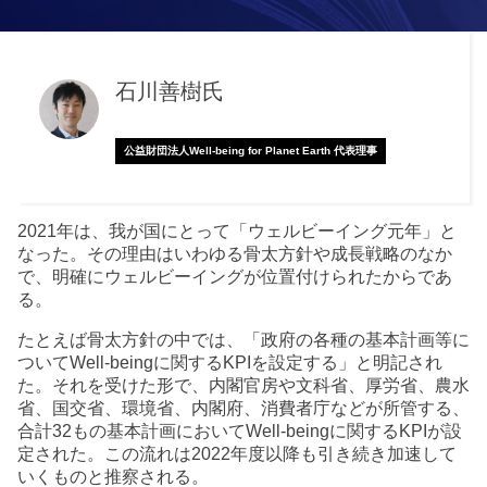
石川善樹氏
公益財団法人Well-being for Planet Earth 代表理事
2021年は、我が国にとって「ウェルビーイング元年」と
なった。その理由はいわゆる骨太方針や成長戦略のなか
で、明確にウェルビーイングが位置付けられたからであ
る。
たとえば骨太方針の中では、「政府の各種の基本計画等に
ついてWell-beingに関するKPIを設定する」と明記され
た。それを受けた形で、内閣官房や文科省、厚労省、農水
省、国交省、環境省、内閣府、消費者庁などが所管する、
合計32もの基本計画においてWell-beingに関するKPIが設
定された。この流れは2022年度以降も引き続き加速して
いくものと推察される。