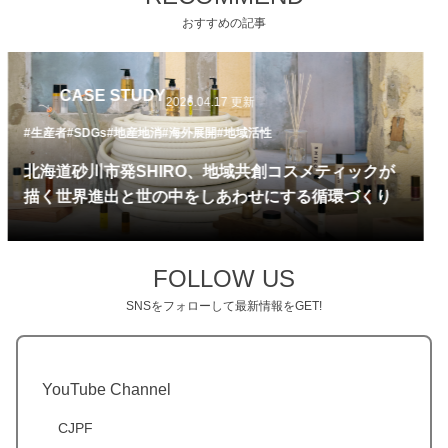
おすすめの記事
CASE STUDY
2026.04.14 更新
#生産者
#日本の歴史・伝統文化
#海外展開
有松鳴海絞りを世界へ。「suzusan(スズサン)」が導
く、伝統工芸の次世代モデル
FOLLOW US
SNSをフォローして最新情報をGET!
YouTube Channel
CJPF