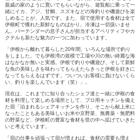
親戚の家のように寛いでもらいながら、遊覧船に乗って一
緒にイカ、アジ、甘鯛、スズキなどの海釣りや磯遊びを楽
しめることが、人気です。また、宿で使用する食材は全て
伊根町で獲れた新鮮なものばかり。冷凍は一切扱いませ
ん。バーテンダーの息子さんが担当するアペリティフやカ
クテルも新たな魅力の一つに加わっています。
「伊根から離れて暮らした20年間、いろんな場所で釣り
をしました。でも伊根湾の規模で工場や川の無い綺麗な海
はなかなか無いと実感。伊根で釣りや磯遊び、そして新鮮
な魚の美味しさを味わってもらえたらきっと伊根を好きに
なってもらえるはずです。ついついお客様に負けないくら
い、釣りを楽しんでいます（笑）」。
現在は、これまでに知り合ったシェフ達と一緒に伊根の食
材を料理して楽しめる場所として、プロ用キッチンを備え
た宿「泊まれるシェアキッチンを作り、そこから献上米に
なったこともある美味しいお米や京野菜、無農薬・無肥料
の野菜など、伊根町の豊富な食材を世の中へ拡げていきた
いと考えています。
「宿の仕事を頑張って宿が増えれば、食材の需要も増え