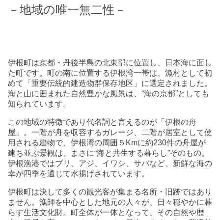
－地域の唯一無二性－
伊根町は京都・丹後半島の北東部に位置し、日本海に面し
た町です。町の南に位置する伊根湾一帯は、漁村として初
めて「重要伝統的建造物群保存地区」に選定されました。
海と山に囲まれた自然豊かな風景は、“海の京都”としても
知られています。
この地域の特徴であり代名詞と言えるのが「伊根の舟
屋」。一階が舟を収容するガレージ、二階が居室として使
用される建物で、伊根湾の周囲５Kmに約230件の舟屋が
建ち並ぶ景観は、まさに“海と共生する暮らし”そのもの。
伊根漁港ではブリ、アジ、イワシ、サバなど、新鮮な海の
幸が四季を通じて水揚げされています。
伊根町は決して多くの観光客が集まる名所・旧跡ではあり
ません。漁師を中心とした地元の人々が、日々穏やかに暮
らす生活文化財。町全体が一体となって、その自然や歴