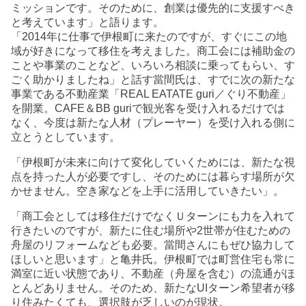
ミッションです。そのために、創業は優先的に支援すべき
と考えています」と語ります。
「2014年に仕事で伊根町に来たのですが、すぐにこの地
域が好きになって移住を考えました。商工会には補助金の
ことや事業のことなど、いろいろ相談に乗ってもらい、す
ごく助かりましたね」と話す當間氏は、すでに次の新たな
事業である不動産業「REAL EATATE guri／ぐり不動産」
を開業。CAFE＆BB guriで観光客を受け入れるだけでは
なく、今度は新たな人材（プレーヤー）を受け入れる側に
立とうとしています。
「伊根町が未来に向けて変化していくためには、新たな視
点を持った人が必要ですし、そのためには暮らす場所が欠
かせません。空き家などを上手に活用していきたい」。
「商工会としては移住だけでなくＵターンにも力を入れて
行きたいのですが、新たに住む場所や2世帯が住むための
舟屋のリフォームなども必要。當間さんにもぜひ協力して
ほしいと思います」と亀井氏。伊根町では町営住宅も常に
満室に近い状態であり、不動産（舟屋を含む）の流通がほ
とんどありません。そのため、新たなUIターン希望者が移
り住みたくても、選択肢が乏しいのが現状。