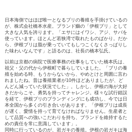
日本海側ではほぼ唯一となるブリの養殖を手掛けているの
が、株式会社橋本水産。ブランド鰤の「伊根ブリ」として
大きな人気を誇ります。「エサにはイワシ、アジ、サバを
使っています。ほとんど若狭湾で取れたものばかり。だか
ら、伊根ブリは脂が乗っていてもしつこくなくさっぱりし
た味わいなんです」と語るのは、社長の橋本弘氏。
以前は京都の病院で医療事務の仕事をしていた橋本氏は、
祖父・父の代から伊根町で暮らしていました。「ブリの養
殖を始める時、もうからないから、やめとけと周囲に言わ
れましたね。昔は養殖業者が10件ほどありましたが、ど
んどん減っていた状況でした」。しかし、伊根の海が大好
きだからこそ、勇気を持ってチャレンジ。様々な試行錯誤
を経て、伊根ブリのブランディングにも成功し、今では日
本全国から多くの引き合いがあります。「伊根ブリは成長
が遅く、愛情を持って育てなければなりません。生産者と
して品質への強いこだわりを持ち、ブランドを維持するた
めの責任を常に意識しています」。
同時に行っているのが、岩ガキの養殖。伊根の岩ガキは海