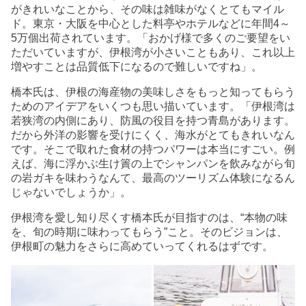
がきれいなことから、その味は雑味がなくとてもマイル
ド。東京・大阪を中心とした料亭やホテルなどに年間4～
5万個出荷されています。「おかげ様で多くのご要望をい
ただいていますが、伊根湾が小さいこともあり、これ以上
増やすことは品質低下になるので難しいですね」。
橋本氏は、伊根の海産物の美味しさをもっと知ってもらう
ためのアイデアをいくつも思い描いています。「伊根湾は
若狭湾の内側にあり、防風の役目を持つ青島があります。
だから外洋の影響を受けにくく、海水がとてもきれいなん
です。そこで取れた食材の持つパワーは本当にすごい。例
えば、海に浮かぶ生け簀の上でシャンパンを飲みながら旬
の岩ガキを味わうなんて、最高のツーリズム体験になるん
じゃないでしょうか」。
伊根湾を愛し知り尽くす橋本氏が目指すのは、“本物の味
を、旬の時期に味わってもらう”こと。そのビジョンは、
伊根町の魅力をさらに高めていってくれるはずです。