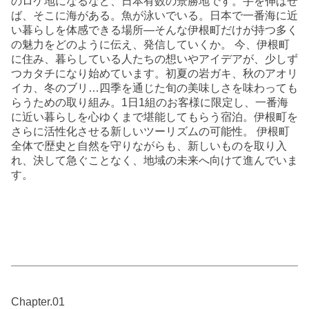
のロケ地になるなど、日本有数の景勝地です。手を伸ばせ
ば、そこに海がある。魚が泳いでいる。日本で一番海に近
い暮らしを体感できる場所―そんな伊根町だけが持つ多く
の魅力をどのように伝え、発信していくか。 今、伊根町
に住み、暮らしている人たちの想いやアイデアが、少しず
つカタチになり始めています。初夏の岩ガキ、秋のアオリ
イカ、冬のブリ…四季を通じた旬の美味しさを味わっても
らうための取り組み。1日1組のお客様に限定し、一番海
に近い暮らしを心ゆくまで堪能してもらう宿泊。伊根町を
さらに活性化させる新しいツーリズムの可能性。 伊根町
全体で歴史と自然を守りながらも、新しいものを取り入
れ、決して急ぐことなく、地域の未来へ向けて進んでいま
す。
Chapter.01