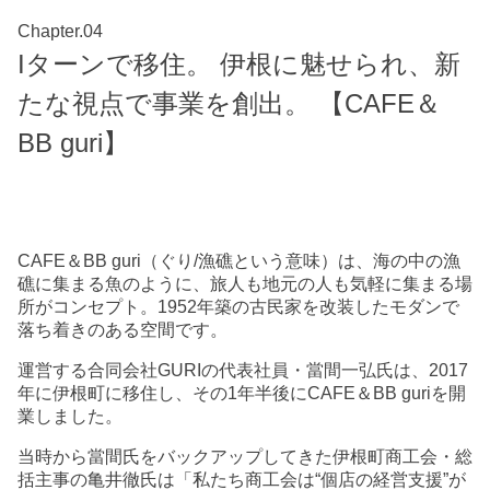
Chapter.04
Iターンで移住。 伊根に魅せられ、新
たな視点で事業を創出。 【CAFE＆
BB guri】
CAFE＆BB guri（ぐり/漁礁という意味）は、海の中の漁
礁に集まる魚のように、旅人も地元の人も気軽に集まる場
所がコンセプト。1952年築の古民家を改装したモダンで
落ち着きのある空間です。
運営する合同会社GURIの代表社員・當間一弘氏は、2017
年に伊根町に移住し、その1年半後にCAFE＆BB guriを開
業しました。
当時から當間氏をバックアップしてきた伊根町商工会・総
括主事の亀井徹氏は「私たち商工会は“個店の経営支援”が