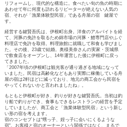
リフォームし、現代的な構造に。食べたい旬の魚の時期に
あわせて年に何度も訪れるリピーターが絶えない人気の
宿、それが「漁業体験型民宿」である舟屋の宿 鍵屋で
す。
経営する鍵賢吾氏は、伊根町出身。洋食のアルバイトを経
て、河豚の免許を取るため錦市場の河豚・鱧専門店やふぐ
料理店で免許を取得。料理旅館に就職して和食も学びまし
た。その後、23歳で結婚。奥様美奈さんの実家・茨城県
で飲食店をオープンし、14年運営した後に伊根町に戻っ
てきました。
「2007年頃の伊根町は観光客が通り過ぎる地域になって
いました。民宿は高齢化などもあり実際に稼働している舟
屋の宿は2軒ほどに減っており、地元の商工会から民宿を
やってくれないかと言われましたね」。
もともと伊根町が好き、釣りが好きな鍵賢吾氏。当初は釣
り船で釣りができ、食事もできるレストランの経営を予定
していましたが、商工会と「漁業体験型民宿」という新し
い形の宿を考えます。
宿のコンセプトは“甥っ子、姪っ子に会いにくるような
宿”。お客様と宿のオーナーという関係ではなく、まるで