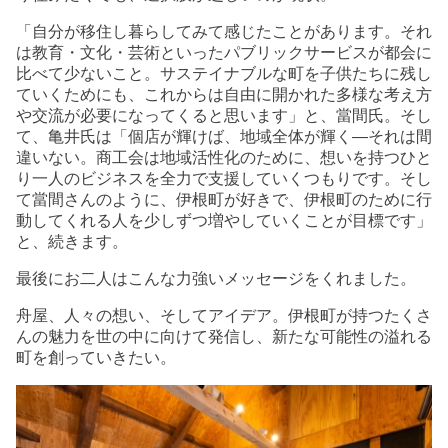
「自分が移住し暮らしてみて感じたことがあります。それ
は教育・文化・芸術といったパブリックサービスが都会に
比べて少ないこと。サステイナブルな町を子供たちに残し
ていくためにも、これからは自由に開かれた多様な考え方
や交流が必要になってくると思います」と、當間氏。そし
て、亀井氏は「個店が輝けば、地域全体が輝く―それは間
違いない。商工会は地域活性化のために、想いを持つひと
り一人のビジネスを全力で支援していくつもりです。そし
て當間さんのように、伊根町が好きで、伊根町のために行
動してくれる人を少しずつ増やしていくことが目標です」
と、続きます。
最後にお二人はこんな力強いメッセージをくれました。
舟屋、人々の想い、そしてアイデア。伊根町が持つたくさ
んの魅力を世の中に向けて発信し、新たな可能性の溢れる
町を創っていきたい。