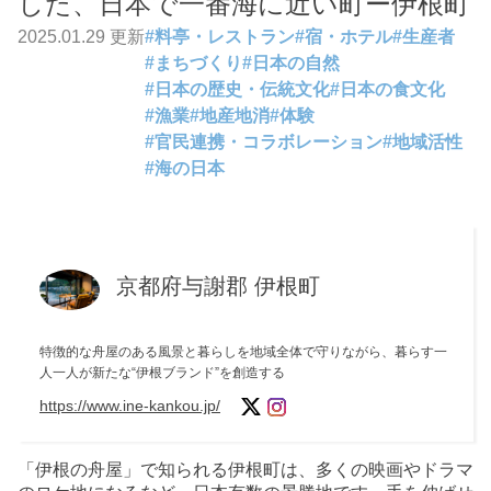
した、日本で一番海に近い町ー伊根町
2025.01.29 更新
#
料亭・レストラン
#
宿・ホテル
#
生産者
#
まちづくり
#
日本の自然
#
日本の歴史・伝統文化
#
日本の食文化
#
漁業
#
地産地消
#
体験
#
官民連携・コラボレーション
#
地域活性
#
海の日本
京都府与謝郡 伊根町
特徴的な舟屋のある風景と暮らしを地域全体で守りながら、暮らす一
人一人が新たな“伊根ブランド”を創造する
https://www.ine-kankou.jp/
「伊根の舟屋」で知られる伊根町は、多くの映画やドラマ