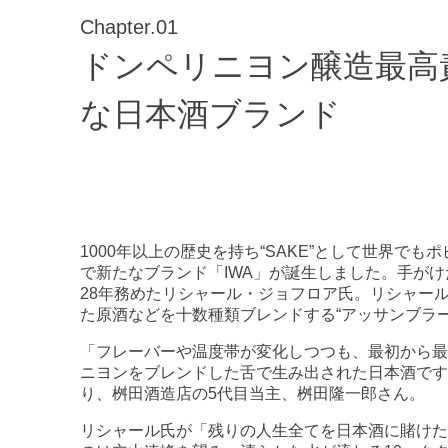
Chapter.01
ドンペリニヨン醸造最高
な日本酒ブランド
1000年以上の歴史を持ち“SAKE”として世界でも
で新たなブランド「IWA」が誕生しました。手が
28年務めたリシャール・ジョフロア氏。リシャー
た原酒などを十数種類ブレンドする“アッサンブラ
「フレーバーや温度帯が変化しつつも、最初から最
ニヨンをブレンドした舌で生み出された日本酒です
り、桝田酒造店の5代目当主、桝田隆一郎さん。
リシャール氏が「残りの人生全てを日本酒に賭けた