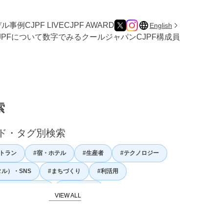
デル事例
CJPF LIVE
CJPF AWARD
English
JPFについて
数字でみるクールジャパン
CJPF構成員
索
ド・タグ別検索
トラン
#宿・ホテル
#生産者
#テクノロジー
タル）・SNS
#まちづくり
#利活用
ノミー・カリナリー
#日本の自然
史・伝統文化
#日本の食文化
#農業
#漁業