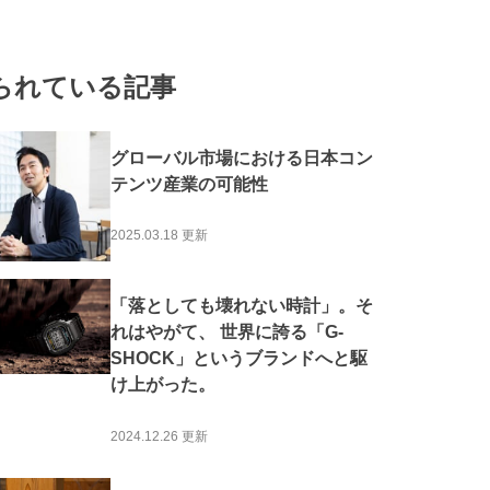
#地産地消
#外国人活躍
#体験
#海外展開
#官民連携・コラボレーション
#酒
#地域活性
られている記事
アリティ
#海の日本
#山の日本
グローバル市場における日本コン
テンツ産業の可能性
2025.03.18 更新
「落としても壊れない時計」。そ
れはやがて、 世界に誇る「G-
SHOCK」というブランドへと駆
け上がった。
2024.12.26 更新