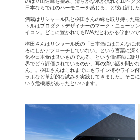
のは立山連峰を望み、清らかな水が流れる10ヘク
日本ならではのハーモニーを感じる」と彼は評した
酒蔵はリシャール氏と桝田さんの縁を取り持った建
トルはプロダクトデザイナーのマーク・ニューソン
イコン。どこに置かれてもIWAだとわかる佇まい
桝田さんはリシャール氏の「日本酒にはこんなにポ
ろにしかアプローチしていない」という言葉に深く
化や日本食は良いものである、という価値観に凝り
界でどう評価されているのか、耳の痛い話を聞かな
ん」。桝田さんはこれまでにもワイン樽やワイン酵
ラボなど革新的な試みを実践してきました。そこに
いう危機感があったといいます。