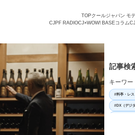
TOP
クールジャパン モ
CJPF RADIO
CJ×WOW! BASE
コラム
C
記事検
キーワー
#料亭・レス
#DX（デジ
#ガストロ
#日本の歴