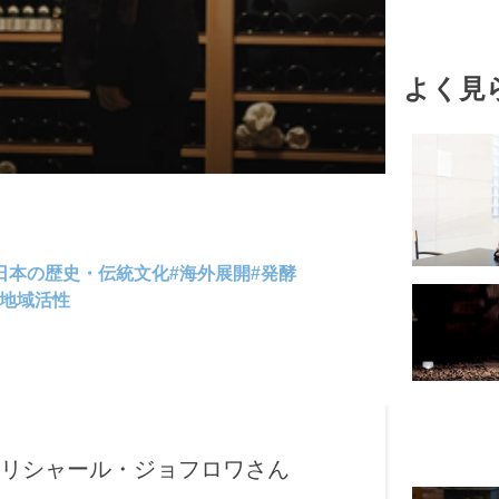
#SDGs
#発酵
よく見
#スピリチュ
日本の歴史・伝統文化
#
海外展開
#
発酵
地域活性
リシャール・ジョフロワさん