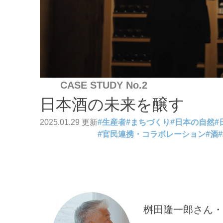
CASE STUDY No.2
日本酒の未来を醸す
2025.01.29 更新
#
生産者
#
まちづくり
#
日本の自然
#
#
官民連携・コラボレーション
#
酒
#
桝田隆一郎さん・