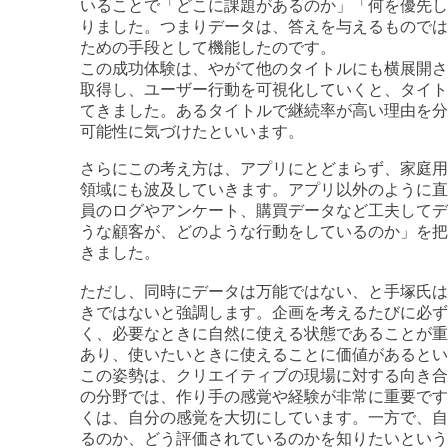
いることで「どこに課題があるのか」「何を優先し
りました。つまりデータは、答えを与えるものでは
ための手段として機能したのです。
この成功体験は、やがて他のタイトルにも横展開さ
取得し、ユーザー行動を可視化していくと、タイト
てきました。あるタイトルで継続率が高い理由を分
可能性に気づけたといいます。
さらにこの考え方は、アプリにとどまらず、家庭用
領域にも波及していきます。アプリ以外のように直
員のログやアンケート、購買データなど工夫してデ
うな顧客が、どのような行動をしているのか」を把
きました。
ただし、同時にデータは万能ではない、と手塚氏は
きではないと強調します。企画を考えるたびに必ず
く、必要なときに自然に使える状態であることが重
あり、使いたいときに使えることに価値があるとい
この姿勢は、クリエイティブの現場に対する向き合
の分野では、作り手の感覚や経験が非常に重要です
くは、自分の感覚を大切にしています。一方で、自
るのか、どう評価されているのかを知りたいという