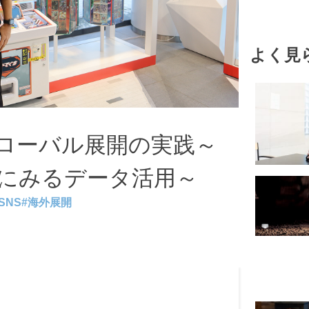
#SDGs
#発酵
よく見
#スピリチュ
ローバル展開の実践～
にみるデータ活用～
SNS
#
海外展開