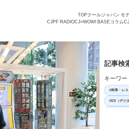
TOP
クールジャパン モ
CJPF RADIO
CJ×WOW! BASE
コラム
C
開の実践～バンダイナムコグループにみるデータ活用～
記事検
キーワー
#料亭・レス
#DX（デジ
#ガストロ
#日本の歴