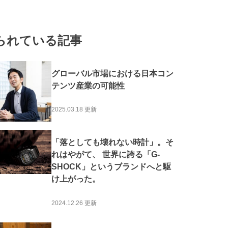
#地産地消
#外国人活躍
#体験
#海外展開
#官民連携・コラボレーション
#酒
#地域活性
られている記事
アリティ
#海の日本
#山の日本
グローバル市場における日本コン
テンツ産業の可能性
2025.03.18 更新
「落としても壊れない時計」。そ
れはやがて、 世界に誇る「G-
SHOCK」というブランドへと駆
け上がった。
2024.12.26 更新