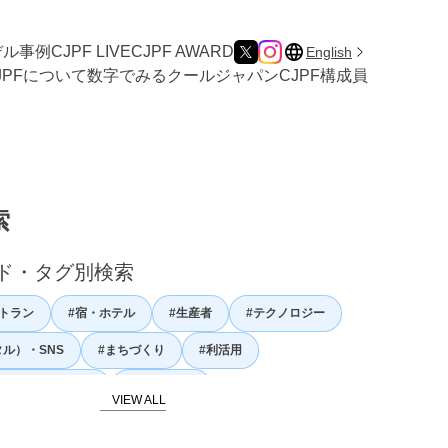
デル事例
CJPF LIVE
CJPF AWARD
English
JPFについて
数字でみるクールジャパン
CJPF構成員
索
ド・タグ別検索
トラン
#宿・ホテル
#生産者
#テクノロジー
タル）・SNS
#まちづくり
#利活用
ノミー・カリナリー
#日本の自然
史・伝統文化
#日本の食文化
#農業
#漁業