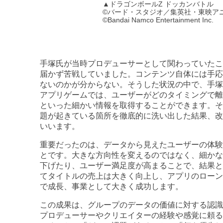
▲ドラゴンボールZ ドッカンバトル
©バード・スタジオ／集英社・東映ア
©Bandai Namco Entertainment Inc.
手塚氏が当時プロデューサーとして関わっていたこ
届かず苦戦していました。コンテンツ自体には手応
ないのかが分からない。そうした状況の中で、手
アプリゲームでは、ユーザーがどのタイミングで離
といった細かい情報を取得することができます。そ
題が起きている箇所を徹底的に洗い出した結果、改
いいます。
重要だったのは、データから見えたユーザーの体験
とです。大きな方向性を変えるのではなく、細かな
下げたり、ユーザー満足度が高まることで、結果と
てタイトルの売上は大きく向上し、アプリのローン
で成長、事業として大きく成功します。
この成果は、グループのデータの価値に対する認識
プロデューサーやクリエイターの経験や感覚に頼る