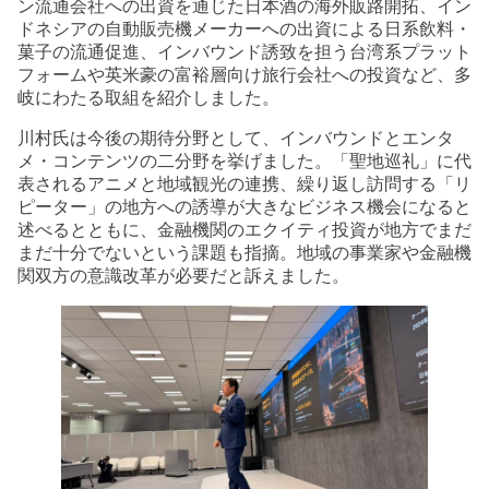
ン流通会社への出資を通じた日本酒の海外販路開拓、イン
ドネシアの自動販売機メーカーへの出資による日系飲料・
菓子の流通促進、インバウンド誘致を担う台湾系プラット
フォームや英米豪の富裕層向け旅行会社への投資など、多
岐にわたる取組を紹介しました。
川村氏は今後の期待分野として、インバウンドとエンタ
メ・コンテンツの二分野を挙げました。「聖地巡礼」に代
表されるアニメと地域観光の連携、繰り返し訪問する「リ
ピーター」の地方への誘導が大きなビジネス機会になると
述べるとともに、金融機関のエクイティ投資が地方でまだ
まだ十分でないという課題も指摘。地域の事業家や金融機
関双方の意識改革が必要だと訴えました。