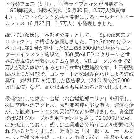
ト音楽フェス（9 月）、音楽ライブと花火が同期する
「SBI舞花火」関東初開催（5 月30 日、2.5万人満員御
礼）、ソフトバンクとの共同開催によるオールナイトドー
ムフェス（6 月27 日、1.5万人）を発表しました。
続いて近藤氏は「本邦初公開」として、「Sphere東京プ
ロジェクト」の構想を披露しました。The Sphere はラス
ベガスに第1 号が誕生した総工費3,500億円の球体型エン
ターテインメント施設で、360 度のLED スクリーンと世
界最大規模の音響システムを備え、VR ゴーグル不要で2
万人が没入体験できるという次世代型施設です。1 日複数
回の上映が可能で、コンサートとの組み合わせによる連続
興行、外壁LED を活用した広告収入（24 時間で約7,000
万円規模）など、高い収益性も見込めると説明しました。
候補地として東京・台場（お台場近郊エリア）を例示し、
羽田空港へのアクセス、大型船着岸可能な港湾、運河を活
かした観光ルートとの相乗効果などを挙げました。資金面
ではSBI グループが専用ファンドを通じて2,000億円の拠
出を想定しており、残りは企業連合で賄うことを視野に入
れていると語りました。近藤氏は「国・都・民、オールジ
ャパンで誘致を実現したい」と力強く訴え、会場を大きく