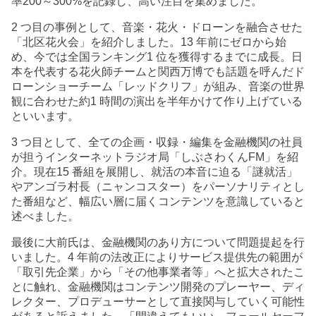
率200～300%を記録し、高い注目を集めました。
2 つ目の事例として、音楽・花火・ドローンを融合させた
「北区花火会」を紹介しました。13 年前にゼロから始
め、今では全国ランキング1 位を獲得するまでに成長。日
本を代表する花火師チームと関西万博でも話題を呼んだド
ローンショーチーム「レッドクリフ」が組み、音楽の世界
観に合わせた約1 時間の演出を半年かけて作り上げている
といいます。
3 つ目として、全ての企画・収録・編集を金融機関の社員
が担うインターネットラジオ局「しぶさわくんFM」を紹
介。現在15 番組を展開し、就活の本音に迫る「謎就活」
やアンゴラ村長（ニャンコスター）をパーソナリティとし
た番組など、幅広い層に届くコンテンツを意識していると
述べました。
最後に大前氏は、金融機関のあり方について問題提起を行
いました。4 年前の法改正によりサービス提供先の範囲が
「取引先企業」から「その他事業者等」へと拡大されたこ
とに触れ、金融機関はコンテンツ開発のプレーヤー、ディ
レクター、プロデューサーとして直接関与していく可能性