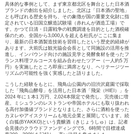
具体的な事例として、まず東京都北区を舞台とした日本酒
ブランドの創出を紹介しました。北区は「日本酒の聖地」
とも呼ばれる歴史を持ち、その象徴が国の重要文化財に指
定されている旧国立醸造試験場（赤れんが酒造工場）で
す。かつて日清・日露戦争の戦費調達を目的とした酒税確
保のため、全国から3,000人を超える杜氏がここに集ま
り、最新の日本酒製造技術を習得したという歴史的経緯が
あります。大前氏は観光協会会長として同施設の活用を推
進し、インバウンド向けの施設見学と発酵食材を使ったフ
ランス料理フルコースを組み合わせたツアー（一人約5 万
円）を実施したところ即座に満席となり、ヘリテージツー
リズムの可能性を強く実感したと語りました。
こうした経験をもとに、飛鳥山公園内の旧渋沢庭園で採取
した「飛鳥山酵母」を活用した日本酒「飛栄（HIEI）」を
2024 年に１本1 万円、2,024本限定で発売し、完売後に増
産。ミシュランのレストランや帝国ホテルにも取り扱われ
る高付加価値ブランドとなりました。さらに酒粕を使った
カヌレやアイスクリームも地元企業と展開しています。続
く白狐(BYAKKO)という貴醸酒（きじょうしゅ）は、記者
会見後のクラウドファンディングで5、6時間で目標達成