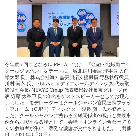
今年度6 回目となるCJPF LAB では、「金融・地域創生×
クールジャパン」をテーマに、城北信用金庫 理事長 大前
孝太郎 氏、株式会社海外需要開拓支援機構 専務執行役員
川村 尚永 氏、SBI ネオメディアホールディングス 代表取
締役副会長/ NEXYZ.Group 代表取締役社長兼グループ代
表 近藤 太香巳 氏の3 名をゲストスピーカーとしてお迎え
しました。モデレーターはクールジャパン官民連携プラッ
トフォーム（CJPF）ディレクター 渡邉 賢一氏が務めま
した。クールジャパンに携わる金融関係者の視点と実践事
例から示唆を得る場として、会場・オンライン合わせて多
くの参加者が集い、活発な議論が交わされました。（開催
日：2026年3 月3 日）