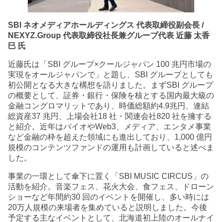
SBI ネオメディアホールディングス 代表取締役副会長 /
NEXYZ.Group 代表取締役社長兼グループ代表 近藤 太香
巳 氏
近藤氏は「SBI グループ×クールジャパン 100 兆円市場の
実現をオールジャパンで」と題し、SBI グループとしても
初公開となる大きな構想を語りました。まずSBI グループ
の概要として、証券・銀行・保険を核とする国内最大級の
金融コングロマリットであり、時価総額約4.9兆円、連結
総資産37 兆円、上場会社18 社・関連会社820 社を擁する
と紹介。近年はバイオやWeb3、メディア、エンタメ事業
など金融の枠を超えた領域にも進出しており、1,000 億円
規模のコンテンツファンドの運用も計画していると述べま
した。
事業の一環として傘下に置く「SBI MUSIC CIRCUS」の
活動を紹介。音楽フェス、花火大会、食フェス、ドローン
ショーなど年間約30 回のイベントを開催し、多い時には
20万人規模の来場者を集めていると説明しました。今後
予定する主なイベントとして、北海道初上陸のオールナイ