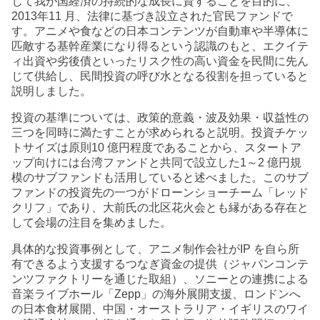
じて我が国経済の持続的な成長に資することを目的に、
2013年11 月、法律に基づき設立された官民ファンドで
す。アニメや食などの日本コンテンツが自動車や半導体に
匹敵する基幹産業になり得るという認識のもと、エクイテ
ィ出資や劣後債といったリスク性の高い資金を民間に先ん
じて供給し、民間投資の呼び水となる役割を担っていると
説明しました。
投資の基準については、政策的意義・波及効果・収益性の
三つを同時に満たすことが求められると説明。投資チケッ
トサイズは原則10 億円程度であることから、スタートア
ップ向けには台湾ファンドと共同で設立した1～2 億円規
模のサブファンドも活用していると述べました。このサブ
ファンドの投資先の一つがドローンショーチーム「レッド
クリフ」であり、大前氏の北区花火会とも縁がある存在と
して会場の注目を集めました。
具体的な投資事例として、アニメ制作会社がIP を自ら所
有できるよう支援するつなぎ資金の提供（ジャパンコンテ
ンツファクトリーを通じた取組）、ソニーとの連携による
音楽ライブホール「Zepp」の海外展開支援、ロンドンへ
の日本食材展開、中国・オーストラリア・イギリスのワイ