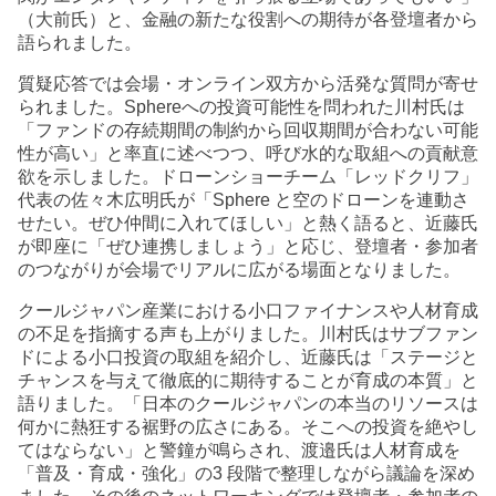
（大前氏）と、金融の新たな役割への期待が各登壇者から
語られました。
質疑応答では会場・オンライン双方から活発な質問が寄せ
られました。Sphereへの投資可能性を問われた川村氏は
「ファンドの存続期間の制約から回収期間が合わない可能
性が高い」と率直に述べつつ、呼び水的な取組への貢献意
欲を示しました。ドローンショーチーム「レッドクリフ」
代表の佐々木広明氏が「Sphere と空のドローンを連動さ
せたい。ぜひ仲間に入れてほしい」と熱く語ると、近藤氏
が即座に「ぜひ連携しましょう」と応じ、登壇者・参加者
のつながりが会場でリアルに広がる場面となりました。
クールジャパン産業における小口ファイナンスや人材育成
の不足を指摘する声も上がりました。川村氏はサブファン
ドによる小口投資の取組を紹介し、近藤氏は「ステージと
チャンスを与えて徹底的に期待することが育成の本質」と
語りました。「日本のクールジャパンの本当のリソースは
何かに熱狂する裾野の広さにある。そこへの投資を絶やし
てはならない」と警鐘が鳴らされ、渡邉氏は人材育成を
「普及・育成・強化」の3 段階で整理しながら議論を深め