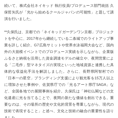
続いて、株式会社ネイキッド 執行役員/プロデュース部門統括 久
保哲矢氏が「光から始めるクールジャパンの可能性」と題して講
演を行いました。
**久保氏は、京都での「ネイキッドガーデンワン京都」プロジェク
トを中心に、2017年から継続している二条城でのライトアップ事
業を詳しく紹介。G7広島サミットや世界水泳福岡大会など、国内
外の大規模イベントでのプロデュース実績を示しながら、企業版
ふるさと納税を活用した資金調達モデルの確立や、夜間営業によ
る「二毛作」型マネタイズの実現といった地域資源と連携した具
体的な収益化手法を解説しました。さらに、長野県阿智村での
「日本一の星空」ブランディング支援により観光客を15万人以上
に増加させた事例や、佐賀県庁での「光るアート県庁SAGA」な
ど、全国各地での展開事例を紹介。久保氏は「神社仏閣などの文
化遺産に光を当てることで、夜間の新たな価値を創出できる。重
要なのは、その場所の歴史や文化的背景を尊重しながら、現代の
技術で表現すること」と述べ、文化と技術の融合の重要性を語り
ました。