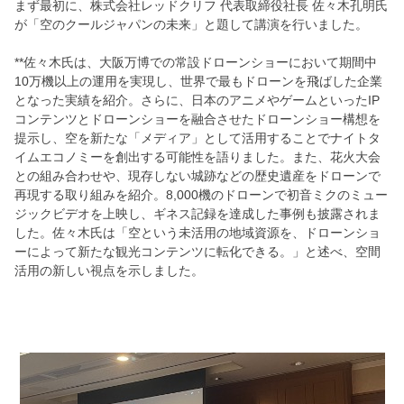
まず最初に、株式会社レッドクリフ 代表取締役社長 佐々木孔明氏
が「空のクールジャパンの未来」と題して講演を行いました。
**佐々木氏は、大阪万博での常設ドローンショーにおいて期間中
10万機以上の運用を実現し、世界で最もドローンを飛ばした企業
となった実績を紹介。さらに、日本のアニメやゲームといったIP
コンテンツとドローンショーを融合させたドローンショー構想を
提示し、空を新たな「メディア」として活用することでナイトタ
イムエコノミーを創出する可能性を語りました。また、花火大会
との組み合わせや、現存しない城跡などの歴史遺産をドローンで
再現する取り組みを紹介。8,000機のドローンで初音ミクのミュー
ジックビデオを上映し、ギネス記録を達成した事例も披露されま
した。佐々木氏は「空という未活用の地域資源を、ドローンショ
ーによって新たな観光コンテンツに転化できる。」と述べ、空間
活用の新しい視点を示しました。