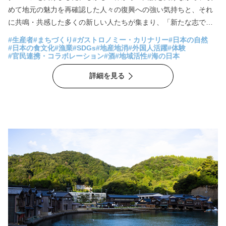
めて地元の魅力を再確認した人々の復興への強い気持ちと、それ
に共鳴・共感した多くの新しい人たちが集まり、「新たな志で魅
力溢れるKESENNUMA」を生み出しています。 気仙沼に生まれ暮
#生産者
#まちづくり
#ガストロノミー・カリナリー
#日本の自然
らす人と気仙沼に魅せられた人たちが、未来に向けて創造する
#日本の食文化
#漁業
#SDGs
#地産地消
#外国人活躍
#体験
#官民連携・コラボレーション
#酒
#地域活性
#海の日本
「地域一体化モデル」とはどのようなものなのか。新しい人たち
を受け入れ、多様性を尊重して出来た、新たな気仙沼を作る人々
詳細を見る
から、その戦略と想いが鮮明に見えてきました。