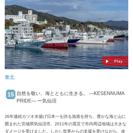
東北
自然を敬い、海とともに生きる。 ―KESENNUMA
15
PRIDE― ー気仙沼
26年連続カツオ水揚げ日本一を誇る漁港を持ち、豊かな海と山に
囲まれた宮城県気仙沼市。2011年の震災で市内周辺地域は大きな
ダメージを受けました。しかし世界からの支援を受けながら、改