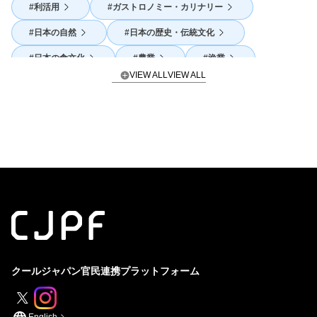
利活用
ガストロノミー・カリナリー
日本の自然
日本の歴史・伝統文化
日本の食文化
農業
漁業
VIEW ALL
SDGs
地産地消
外国人活躍
体験
海外展開
発酵
官民連携・コラボレーション
酒
地域活性
スピリチュアリティ
海の日本
山の日本
クールジャパン官民連携プラットフォーム