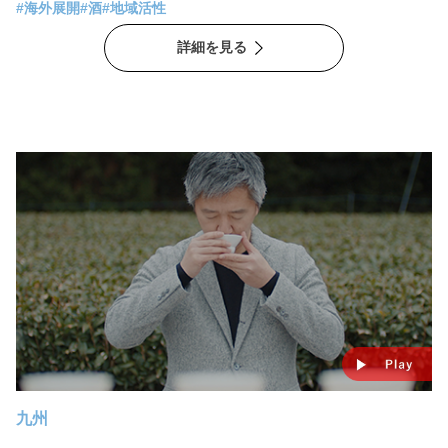
ムは週末限定で実施され、2020年3月開業以来、リピーターも出
#海外展開
#酒
#地域活性
るほど人気です。 このプログラムを発案し、運営を担う㈱
詳細を見る
KURABITO STAYの田澤麻里香社長は、日本酒ツーリズムや酒蔵
の新たなブランディング、そして関わる人皆が幸せになれるツー
リズムの実現を目指しています。
九州