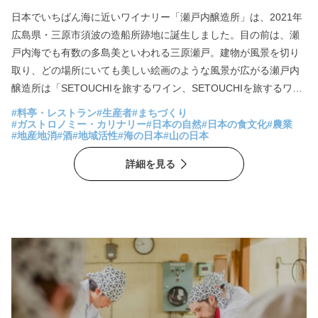
日本でいちばん海に近いワイナリー「瀬戸内醸造所」は、2021年
広島県・三原市須波の造船所跡地に誕生しました。目の前は、瀬
戸内海でも有数の多島美といわれる三原瀬戸。建物が風景を切り
取り、どの場所にいても美しい絵画のような風景が広がる瀬戸内
醸造所は「SETOUCHIを旅するワイン、SETOUCHIを旅するワイ
ナリー」がコンセプト。産地ごとの特徴を活かし、補糖をせず果
#料亭・レストラン
#生産者
#まちづくり
実の味わいと生産者の想いを大切にワインやシードルが造りださ
#ガストロノミー・カリナリー
#日本の自然
#日本の食文化
#農業
#地産地消
#酒
#地域活性
#海の日本
#山の日本
れています。併設されたレストラン「mio（澪）」では四季折々の
瀬戸内の食材と､山の恵みから誕生したワインやシードルとのペア
詳細を見る
リングが楽しめ、瀬戸内海の新しい観光スポットとして注目を集
めています。 太田さんは家業を継いだわけでもなく、飲食業やワ
イナリーを経営した経験もありません。まったくゼロから創造す
る時に大きな力となったのは、「地域との共創」だと言います。