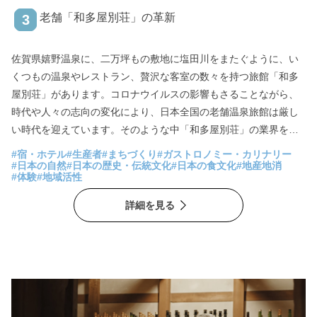
老舗「和多屋別荘」の革新
3
佐賀県嬉野温泉に、二万坪もの敷地に塩田川をまたぐように、い
くつもの温泉やレストラン、贅沢な客室の数々を持つ旅館「和多
屋別荘」があります。コロナウイルスの影響もさることながら、
時代や人々の志向の変化により、日本全国の老舗温泉旅館は厳し
い時代を迎えています。そのような中「和多屋別荘」の業界をリ
ードする取り組みが注目されています。 従来の「旅館」としての
#宿・ホテル
#生産者
#まちづくり
#ガストロノミー・カリナリー
みならず、旅館の魅力がふんだんに生かされた新たなワーケーシ
#日本の自然
#日本の歴史・伝統文化
#日本の食文化
#地産地消
#体験
#地域活性
ョンオフィスとしての活用、また、地域の魅力を発信していく拠
点としての経営――その立役者、代表取締役の小原嘉元氏に斬新
詳細を見る
な取り組みの数々についてお話いただきました。