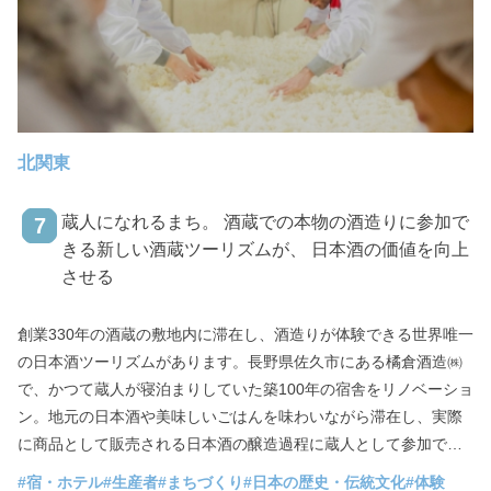
北関東
蔵人になれるまち。 酒蔵での本物の酒造りに参加で
7
きる新しい酒蔵ツーリズムが、 日本酒の価値を向上
させる
創業330年の酒蔵の敷地内に滞在し、酒造りが体験できる世界唯一
の日本酒ツーリズムがあります。長野県佐久市にある橘倉酒造㈱
で、かつて蔵人が寝泊まりしていた築100年の宿舎をリノベーショ
ン。地元の日本酒や美味しいごはんを味わいながら滞在し、実際
に商品として販売される日本酒の醸造過程に蔵人として参加でき
るのです。日本酒好きなら一度は体験してみたい特別なプログラ
#宿・ホテル
#生産者
#まちづくり
#日本の歴史・伝統文化
#体験