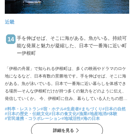
近畿
手を伸ばせば、そこに海がある。魚がいる。持続可
14
能な発展と魅力が凝縮した、日本で一番海に近い町
ー伊根町
「伊根の舟屋」で知られる伊根町は、多くの映画やドラマのロケ
地になるなど、日本有数の景勝地です。手を伸ばせば、そこに海
がある。魚が泳いでいる。日本で一番海に近い暮らしを体感でき
る場所―そんな伊根町だけが持つ多くの魅力をどのように伝え、
発信していくか。 今、伊根町に住み、暮らしている人たちの想い
やアイデアが、少しずつカタチになり始めています。初夏の岩ガ
#料亭・レストラン
#宿・ホテル
#生産者
#まちづくり
#日本の自然
キ、秋のアオリイカ、冬のブリ…四季を通じた旬の美味しさを味
#日本の歴史・伝統文化
#日本の食文化
#漁業
#地産地消
#体験
#官民連携・コラボレーション
#地域活性
#海の日本
わってもらうための取り組み。1日1組のお客様に限定し、一番海
に近い暮らしを心ゆくまで堪能してもらう宿泊。伊根町をさらに
詳細を見る