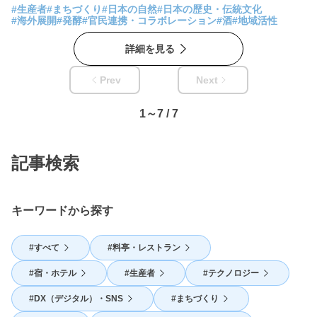
歴史を持つ日本酒について、桝田さんは「ブランド力と戦略性の
#生産者
#まちづくり
#日本の自然
#日本の歴史・伝統文化
欠如」という課題を感じてきたといいます。常に「今、私がやる
#海外展開
#発酵
#官民連携・コラボレーション
#酒
#地域活性
べきかどうか」という判断で動き続けてきた取り組みは、日本酒
詳細を見る
に新たな価値観を吹き込んだ「IWA」、アーティストやブリュワ
リーなど個性的な店が立ち並ぶ地元・岩瀬の美しい町並みへと結
Prev
Next
実しています。
1～7 / 7
記事検索
キーワードから探す
すべて
料亭・レストラン
宿・ホテル
生産者
テクノロジー
DX（デジタル）・SNS
まちづくり