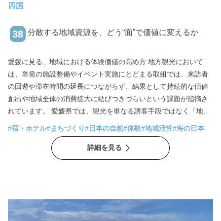
四国
分散する地域資源を、どう“面”で価値に変えるか
38
愛媛に見る、地域における体験価値の高め方 地方観光において
は、単発の施設整備やイベント実施にとどまる取組では、来訪者
の回遊や滞在時間の延長につながらず、結果として持続的な価値
創出や地域全体の消費拡大に結びつきづらいという課題が指摘さ
れています。 愛媛県では、観光を単なる誘客手段ではなく「地域
全体の価値を再設計する手段」として捉え、エリア単位での回遊
#宿・ホテル
#まちづくり
#日本の自然
#体験
#地域活性
#海の日本
性や滞在価値の向上を意識した先進的な取り組みが複数生まれて
詳細を見る
います。 本稿では、大洲市、道後温泉、しまなみ海道、大三島の
4事例から複数の資源やエリアを有機的に結びつけ、地域全体とし
ての体験価値を設計するそれぞれのアプローチをお届けします。