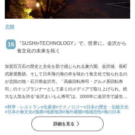
北陸
『SUSHI×TECHNOLOGY』で、世界に。金沢から
16
食文化の未来を拓く
加賀百万石の歴史と文化を肌で感じられる兼六園、金沢城、長町
武家屋敷跡。そして日本海の海の幸を味わう食文化で知られるの
が北陸の地・石川県金沢市。「高級回転寿司・グルメ系回転寿
司」のトップランナーとして多くのメディアで取り上げられ、絶
大な人気を誇る“金沢まいもん寿司”は、2000年に金沢市で誕生し
ました。 金沢まいもん寿司を運営する株式会社エムアンドケイ
#料亭・レストラン
#生産者
#テクノロジー
#日本の歴史・伝統文化
は、今、金沢を舞台として、日本の食文化＝SUSHIの可能性を世
#日本の食文化
#漁業
#地産地消
#海外展開
#地域活性
#海の日本
界中へ拡大しようとしています。金沢まいもん寿司の先を見据え
詳細を見る
る独自の戦略――それは、日本だけでなく、世界中の「食」に大
きな影響を与える可能性を持っています。