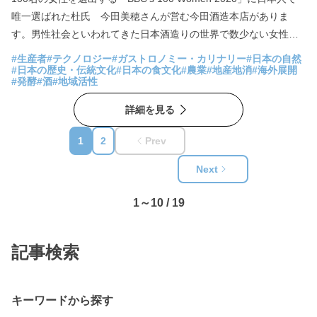
唯一選ばれた杜氏 今田美穂さんが営む今田酒造本店がありま
す。男性社会といわれてきた日本酒造りの世界で数少ない女性で
あるという功績、そして小規模な酒蔵ながら、3割を海外へ輸出
#生産者
#テクノロジー
#ガストロノミー・カリナリー
#日本の自然
し、日本酒の魅力を海外へ発信し続けていることが選出の理由で
#日本の歴史・伝統文化
#日本の食文化
#農業
#地産地消
#海外展開
#発酵
#酒
#地域活性
した。100年以上前に途絶えた最古の酒米の在来種である「八反草
（はったんそう）」を復活させた「富久長」、牡蠣とのペアリン
詳細を見る
グをイメージしたレモンのような酸味が特徴の「海風土」、日本
酒の仕込み水の代わりに先代杜氏が残した吟醸を使った「レガシ
1
2
Prev
ー」など個性的な味を生み出し、広島杜氏のストーリーと共に日
Next
本酒の魅力を世界へ発信しています。
1～10 / 19
記事検索
キーワードから探す