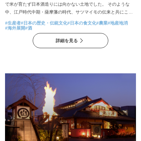
で米が育たず日本酒造りには向かない土地でした。 そのような
中、江戸時代中期・薩摩藩の時代、サツマイモの伝来と共にこの
地の酒文化として芋焼酎造りが盛んになります。以来、地理的に
#生産者
#日本の歴史・伝統文化
#日本の食文化
#農業
#地産地消
不利な条件を「蒸留技術」「黒麹」など海外の技術を取り入れる
#海外展開
#酒
ことで克服し、独自の蒸留酒である芋焼酎を造りあげました。 薩
詳細を見る
摩藩は幕末に、日本の近代化を牽引した人材を多く輩出した地
域。前例にとらわれることなく新しい時代をつくるため、困難な
課題に果敢に挑戦する「先取の精神」が根付いています。個性豊
かなそれぞれの蔵の挑戦、地域一体となった取り組みが、今も薩
摩焼酎の魅力を世界へ広めています。