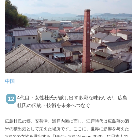
中国
4代目・女性杜氏が醸し出す多彩な味わいが、広島
12
杜氏の伝統・技術を未来へつなぐ
広島杜氏の郷、安芸津。瀬戸内海に面し、江戸時代は広島藩の酒
米の積出港として栄えた場所です。ここに、世界に影響を与えた
100名の女性を選出する「BBC's 100 Women 2020」に日本人で