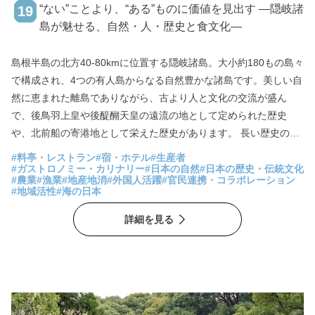
“ない”ことより、“ある”ものに価値を見出す ―隠岐諸
19
島が魅せる、自然・人・歴史と食文化―
島根半島の北方40-80kmに位置する隠岐諸島。大小約180もの島々
で構成され、4つの有人島からなる自然豊かな諸島です。美しい自
然に恵まれた離島でありながら、古より人と文化の交流が盛ん
で、後鳥羽上皇や後醍醐天皇の遠流の地として定められた歴史
や、北前船の寄港地として栄えた歴史があります。 長い歴史の中
で生まれた多様で豊かな文化は今もなお受け継がれ、そして隠岐
#料亭・レストラン
#宿・ホテル
#生産者
に魅了された多くの人々が移り住む、移住者の多い島としても有
#ガストロノミー・カリナリー
#日本の自然
#日本の歴史・伝統文化
#農業
#漁業
#地産地消
#外国人活躍
#官民連携・コラボレーション
名です。その移住者たちが、古事記に登場するほどに長い隠岐諸
#地域活性
#海の日本
島の歴史を温ねて、島の新しい未来を創るために奔走していま
詳細を見る
す。離島というハンデから“ない”ものが多い暮らしの中で、この離
島だからこそ“ある”ものに気付き始めた人々がそこにはいました。