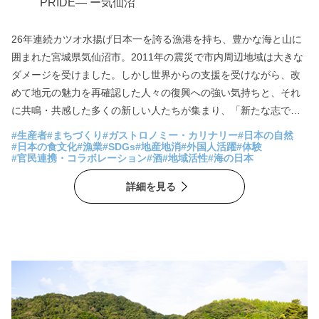
PRIDE― ー気仙沼
26年連続カツオ水揚げ日本一を誇る漁港を持ち、豊かな海と山に
囲まれた宮城県気仙沼市。2011年の震災で市内周辺地域は大きな
ダメージを受けました。しかし世界からの支援を受けながら、改
めて地元の魅力を再確認した人々の復興への強い気持ちと、それ
に共鳴・共感した多くの新しい人たちが集まり、「新たな志で魅
力溢れるKESENNUMA」を生み出しています。 気仙沼に生まれ暮
#生産者
#まちづくり
#ガストロノミー・カリナリー
#日本の自然
らす人と気仙沼に魅せられた人たちが、未来に向けて創造する
#日本の食文化
#漁業
#SDGs
#地産地消
#外国人活躍
#体験
#官民連携・コラボレーション
#酒
#地域活性
#海の日本
「地域一体化モデル」とはどのようなものなのか。新しい人たち
を受け入れ、多様性を尊重して出来た、新たな気仙沼を作る人々
詳細を見る
から、その戦略と想いが鮮明に見えてきました。