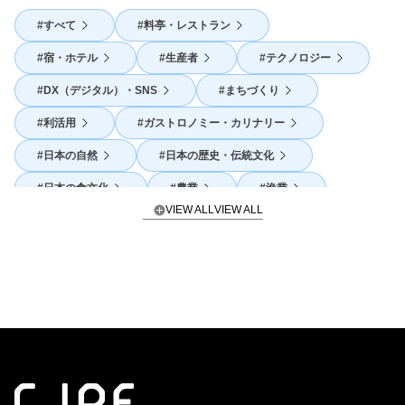
すべて
料亭・レストラン
宿・ホテル
生産者
テクノロジー
DX（デジタル）・SNS
まちづくり
利活用
ガストロノミー・カリナリー
日本の自然
日本の歴史・伝統文化
日本の食文化
農業
漁業
VIEW ALL
SDGs
地産地消
外国人活躍
体験
海外展開
発酵
官民連携・コラボレーション
酒
地域活性
スピリチュアリティ
海の日本
山の日本