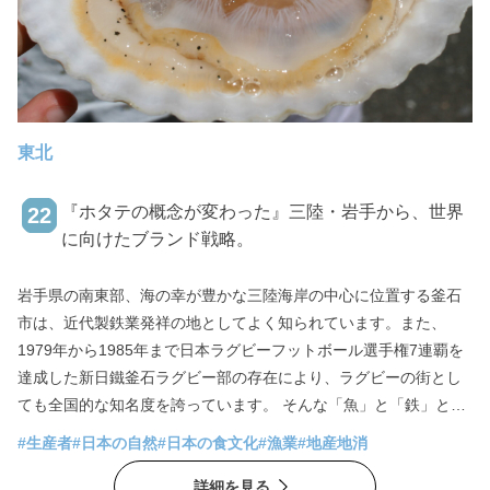
東北
『ホタテの概念が変わった』三陸・岩手から、世界
22
に向けたブランド戦略。
岩手県の南東部、海の幸が豊かな三陸海岸の中心に位置する釜石
市は、近代製鉄業発祥の地としてよく知られています。また、
1979年から1985年まで日本ラグビーフットボール選手権7連覇を
達成した新日鐵釜石ラグビー部の存在により、ラグビーの街とし
ても全国的な知名度を誇っています。 そんな「魚」と「鉄」と
「ラグビー」の街である釜石市に根差し、市場で最高値と言われ
#生産者
#日本の自然
#日本の食文化
#漁業
#地産地消
る『泳ぐホタテ』を送り出しているのが、1989年に創業したヤマ
詳細を見る
キイチ商店。創業者の想いを受け継ぎ、『泳ぐホタテ』を三陸の