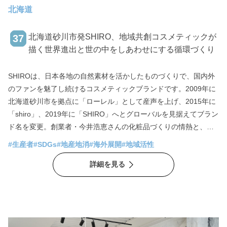
北海道
北海道砂川市発SHIRO、地域共創コスメティックが
37
描く世界進出と世の中をしあわせにする循環づくり
SHIROは、日本各地の自然素材を活かしたものづくりで、国内外
のファンを魅了し続けるコスメティックブランドです。2009年に
北海道砂川市を拠点に「ローレル」として産声を上げ、2015年に
「shiro」、2019年に「SHIRO」へとグローバルを見据えてブラン
ド名を変更。創業者・今井浩恵さんの化粧品づくりの情熱と、リ
クルート出身で2014年に入社した代表取締役社長・福永敬弘さん
#生産者
#SDGs
#地産地消
#海外展開
#地域活性
のマネジメントという絶妙の両輪でイギリス、台湾、韓国への展
詳細を見る
開を経て、今、彼らが見据えるのは、ブランドの本質を伝える地
域共創とローカライズによるグローバル化です。