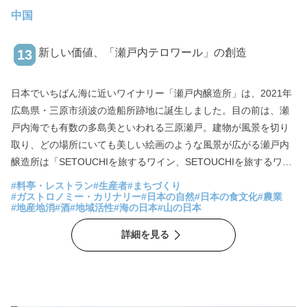
中国
新しい価値、「瀬戸内テロワール」の創造
13
日本でいちばん海に近いワイナリー「瀬戸内醸造所」は、2021年
広島県・三原市須波の造船所跡地に誕生しました。目の前は、瀬
戸内海でも有数の多島美といわれる三原瀬戸。建物が風景を切り
取り、どの場所にいても美しい絵画のような風景が広がる瀬戸内
醸造所は「SETOUCHIを旅するワイン、SETOUCHIを旅するワイ
ナリー」がコンセプト。産地ごとの特徴を活かし、補糖をせず果
#料亭・レストラン
#生産者
#まちづくり
実の味わいと生産者の想いを大切にワインやシードルが造りださ
#ガストロノミー・カリナリー
#日本の自然
#日本の食文化
#農業
#地産地消
#酒
#地域活性
#海の日本
#山の日本
れています。併設されたレストラン「mio（澪）」では四季折々の
瀬戸内の食材と､山の恵みから誕生したワインやシードルとのペア
詳細を見る
リングが楽しめ、瀬戸内海の新しい観光スポットとして注目を集
めています。 太田さんは家業を継いだわけでもなく、飲食業やワ
イナリーを経営した経験もありません。まったくゼロから創造す
る時に大きな力となったのは、「地域との共創」だと言います。