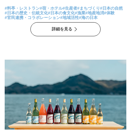
やアイデアが、少しずつカタチになり始めています。初夏の岩ガ
#料亭・レストラン
#宿・ホテル
#生産者
#まちづくり
#日本の自然
キ、秋のアオリイカ、冬のブリ…四季を通じた旬の美味しさを味
#日本の歴史・伝統文化
#日本の食文化
#漁業
#地産地消
#体験
#官民連携・コラボレーション
#地域活性
#海の日本
わってもらうための取り組み。1日1組のお客様に限定し、一番海
に近い暮らしを心ゆくまで堪能してもらう宿泊。伊根町をさらに
詳細を見る
活性化させる新しいツーリズムの可能性。 伊根町全体で歴史と自
然を守りながらも、新しいものを取り入れ、決して急ぐことな
く、地域の未来へ向けて進んでいます。