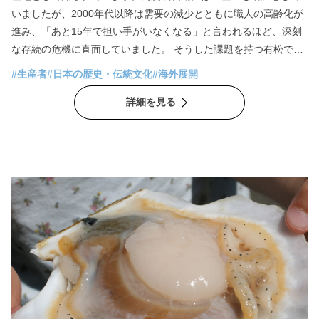
いましたが、2000年代以降は需要の減少とともに職人の高齢化が
進み、「あと15年で担い手がいなくなる」と言われるほど、深刻
な存続の危機に直面していました。 そうした課題を持つ有松で生
まれ育ち、四代続く絞りの家業を背景に持つのが、テキスタイル
#生産者
#日本の歴史・伝統文化
#海外展開
ブランド『suzusan （スズサン）』CEO 兼クリエイティブ・ディ
詳細を見る
レクターの村瀬弘行さんです。 家業は分業制の一工程を担う小規
模な職人仕事で、村瀬さん自身も幼い頃から、町が静かに衰退し
ていく様子を日常として見てきました。一方で、本人は家業を継
ぐことを前提とせず、イギリス、ドイツのアートスクールでファ
インアートを学びました。 その後、最初にドイツで法人を立ち上
げたsuzusanは、「手でつくること」「有松でつくること」を変
えないという明確な方針のもと、創業当初から海外市場を見据え
たブランド運営を展開。現在ではヨーロッパやアメリカを中心に
世界約120店舗と取引を行い、売上の約8割を海外が占めるまでに
成長しています。 その結果、有松のものづくりの現場には20～30
代の若い世代が集まり始めています。