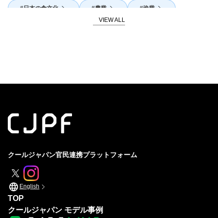
日本の食文化
農業
漁業
SDGs
地産地消
外国人活躍
体験
海外展開
発酵
官民連携・コラボレーション
酒
地域活性
スピリチュアリティ
海の日本
山の日本
クールジャパン官民連携プラットフォーム
English
TOP
クールジャパン モデル事例