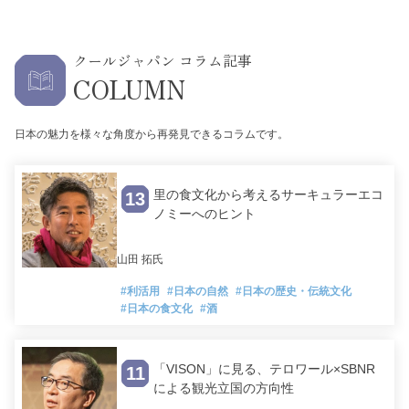
クールジャパン コラム記事
COLUMN
日本の魅力を様々な角度から再発見できるコラムです。
里の食文化から考えるサーキュラーエコ
13
ノミーへのヒント
山田 拓氏
#利活用
#日本の自然
#日本の歴史・伝統文化
#日本の食文化
#酒
「VISON」に見る、テロワール×SBNR
11
による観光立国の方向性