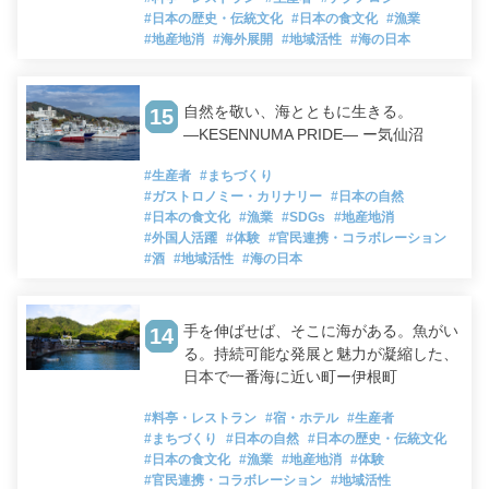
#日本の歴史・伝統文化
#日本の食文化
#漁業
#地産地消
#海外展開
#地域活性
#海の日本
自然を敬い、海とともに生きる。
15
―KESENNUMA PRIDE― ー気仙沼
#生産者
#まちづくり
#ガストロノミー・カリナリー
#日本の自然
#日本の食文化
#漁業
#SDGs
#地産地消
#外国人活躍
#体験
#官民連携・コラボレーション
#酒
#地域活性
#海の日本
手を伸ばせば、そこに海がある。魚がい
14
る。持続可能な発展と魅力が凝縮した、
日本で一番海に近い町ー伊根町
#料亭・レストラン
#宿・ホテル
#生産者
#まちづくり
#日本の自然
#日本の歴史・伝統文化
#日本の食文化
#漁業
#地産地消
#体験
#官民連携・コラボレーション
#地域活性