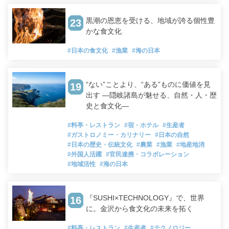
黒潮の恩恵を受ける、地域が誇る個性豊
23
かな食文化
#日本の食文化
#漁業
#海の日本
“ない”ことより、“ある”ものに価値を見
19
出す ―隠岐諸島が魅せる、自然・人・歴
史と食文化―
#料亭・レストラン
#宿・ホテル
#生産者
#ガストロノミー・カリナリー
#日本の自然
#日本の歴史・伝統文化
#農業
#漁業
#地産地消
#外国人活躍
#官民連携・コラボレーション
#地域活性
#海の日本
『SUSHI×TECHNOLOGY』で、世界
16
に。金沢から食文化の未来を拓く
#料亭・レストラン
#生産者
#テクノロジー