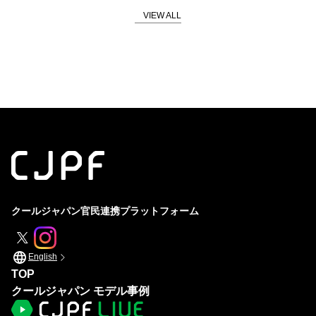
SDGs
地産地消
外国人活躍
体験
海外展開
発酵
官民連携・コラボレーション
酒
地域活性
スピリチュアリティ
海の日本
山の日本
クールジャパン官民連携プラットフォーム
English
TOP
クールジャパン モデル事例