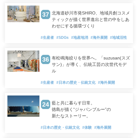
北海道砂川市発SHIRO、地域共創コスメ
37
ティックが描く世界進出と世の中をしあ
わせにする循環づくり
#生産者
#SDGs
#地産地消
#海外展開
#地域活性
有松鳴海絞りを世界へ。「suzusan(スズ
36
サン)」が導く、伝統工芸の次世代モデ
ル
#生産者
#日本の歴史・伝統文化
#海外展開
藍と共に暮らす日常。
24
徳島が描く“ジャパンブルー”の
新たなストーリー。
#日本の歴史・伝統文化
#体験
#海外展開