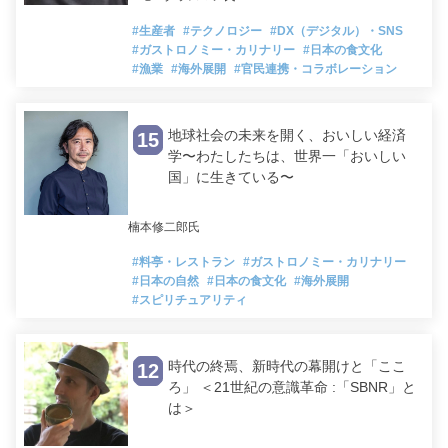
#生産者
#テクノロジー
#DX（デジタル）・SNS
#ガストロノミー・カリナリー
#日本の食文化
#漁業
#海外展開
#官民連携・コラボレーション
地球社会の未来を開く、おいしい経済
15
学〜わたしたちは、世界一「おいしい
国」に生きている〜
楠本修二郎氏
#料亭・レストラン
#ガストロノミー・カリナリー
#日本の自然
#日本の食文化
#海外展開
#スピリチュアリティ
時代の終焉、新時代の幕開けと「ここ
12
ろ」 ＜21世紀の意識革命 :「SBNR」と
は＞