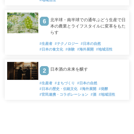
北半球・南半球での通年ぶどう生産で日
6
本の農業とライフスタイルに変革をもた
らす
#生産者
#テクノロジー
#日本の自然
#日本の食文化
#体験
#海外展開
#地域活性
日本酒の未来を醸す
2
#生産者
#まちづくり
#日本の自然
#日本の歴史・伝統文化
#海外展開
#発酵
#官民連携・コラボレーション
#酒
#地域活性