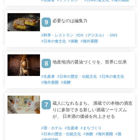
必要なのは編集力
9
#料亭・レストラン
#DX（デジタル）・SNS
#日本の食文化
#体験
#海外展開
地産地消の醤油づくりを、世界に伝承
8
#生産者
#日本の歴史・伝統文化
#日本の食文化
#海外展開
#発酵
蔵人になれるまち。 酒蔵での本物の酒造
7
りに参加できる新しい酒蔵ツーリズム
が、 日本酒の価値を向上させる
#宿・ホテル
#生産者
#まちづくり
#日本の歴史・伝統文化
#体験
#海外展開
#酒
#地域活性