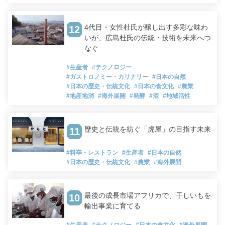
4代目・女性杜氏が醸し出す多彩な味わ
12
いが、広島杜氏の伝統・技術を未来へつ
なぐ
#生産者
#テクノロジー
#ガストロノミー・カリナリー
#日本の自然
#日本の歴史・伝統文化
#日本の食文化
#農業
#地産地消
#海外展開
#発酵
#酒
#地域活性
歴史と伝統を紡ぐ「虎屋」の目指す未来
11
#料亭・レストラン
#生産者
#日本の自然
#日本の歴史・伝統文化
#農業
#海外展開
最後の成長市場アフリカで、干しいもを
10
輸出事業に育てる
#生産者
#テクノロジー
#日本の食文化
#海外展開