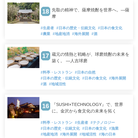
先取の精神で、薩摩焼酎を世界へ。―薩
18
摩
#生産者
#日本の歴史・伝統文化
#日本の食文化
#農業
#地産地消
#海外展開
#酒
蔵元の情熱と戦略が、球磨焼酎の未来を
17
築く。 ―人吉球磨
#料亭・レストラン
#日本の自然
#日本の歴史・伝統文化
#日本の食文化
#海外展開
#酒
#地域活性
『SUSHI×TECHNOLOGY』で、世界
16
に。金沢から食文化の未来を拓く
#料亭・レストラン
#生産者
#テクノロジー
#日本の歴史・伝統文化
#日本の食文化
#漁業
#地産地消
#海外展開
#地域活性
#海の日本