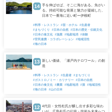
手を伸ばせば、そこに海がある。魚がい
14
る。持続可能な発展と魅力が凝縮した、
日本で一番海に近い町ー伊根町
#料亭・レストラン
#宿・ホテル
#生産者
#まちづくり
#日本の自然
#日本の歴史・伝統文化
#日本の食文化
#漁業
#地産地消
#体験
#官民連携・コラボレーション
#地域活性
#海の日本
新しい価値、「瀬戸内テロワール」の創
13
造
#料亭・レストラン
#生産者
#まちづくり
#ガストロノミー・カリナリー
#日本の自然
#日本の食文化
#農業
#地産地消
#酒
#地域活性
#海の日本
#山の日本
4代目・女性杜氏が醸し出す多彩な味わ
12
いが、広島杜氏の伝統・技術を未来へつ