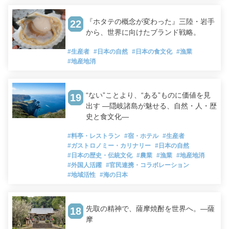
『ホタテの概念が変わった』三陸・岩手
22
から、世界に向けたブランド戦略。
#生産者
#日本の自然
#日本の食文化
#漁業
#地産地消
“ない”ことより、“ある”ものに価値を見
19
出す ―隠岐諸島が魅せる、自然・人・歴
史と食文化―
#料亭・レストラン
#宿・ホテル
#生産者
#ガストロノミー・カリナリー
#日本の自然
#日本の歴史・伝統文化
#農業
#漁業
#地産地消
#外国人活躍
#官民連携・コラボレーション
#地域活性
#海の日本
先取の精神で、薩摩焼酎を世界へ。―薩
18
摩