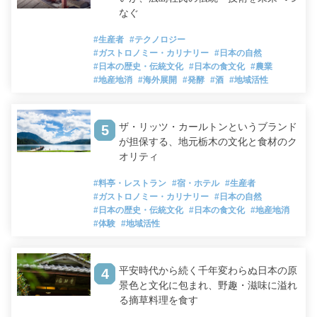
なぐ
#生産者
#テクノロジー
#ガストロノミー・カリナリー
#日本の自然
#日本の歴史・伝統文化
#日本の食文化
#農業
#地産地消
#海外展開
#発酵
#酒
#地域活性
ザ・リッツ・カールトンというブランド
5
が担保する、地元栃木の文化と食材のク
オリティ
#料亭・レストラン
#宿・ホテル
#生産者
#ガストロノミー・カリナリー
#日本の自然
#日本の歴史・伝統文化
#日本の食文化
#地産地消
#体験
#地域活性
平安時代から続く千年変わらぬ日本の原
4
景色と文化に包まれ、野趣・滋味に溢れ
る摘草料理を食す