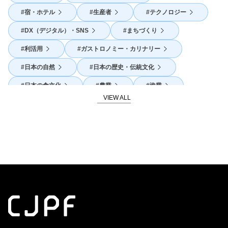
宿・ホテル
生産者
テクノロジー
DX（デジタル）・SNS
まちづくり
利活用
ガストロノミー・カリナリー
日本の自然
日本の歴史・伝統文化
日本の食文化
農業
漁業
SDGs
地産地消
外国人活躍
体験
海外展開
発酵
官民連携・コラボレーション
酒
地域活性
スピリチュアリティ
海の日本
山の日本