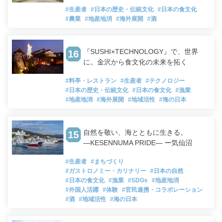
#生産者
#日本の歴史・伝統文化
#日本の食文化
#農業
#地産地消
#海外展開
#酒
『SUSHI×TECHNOLOGY』で、世界
16
に。金沢から食文化の未来を拓く
#料亭・レストラン
#生産者
#テクノロジー
#日本の歴史・伝統文化
#日本の食文化
#漁業
#地産地消
#海外展開
#地域活性
#海の日本
自然を敬い、海とともに生きる。
15
―KESENNUMA PRIDE― ー気仙沼
#生産者
#まちづくり
#ガストロノミー・カリナリー
#日本の自然
#日本の食文化
#漁業
#SDGs
#地産地消
#外国人活躍
#体験
#官民連携・コラボレーション
#酒
#地域活性
#海の日本